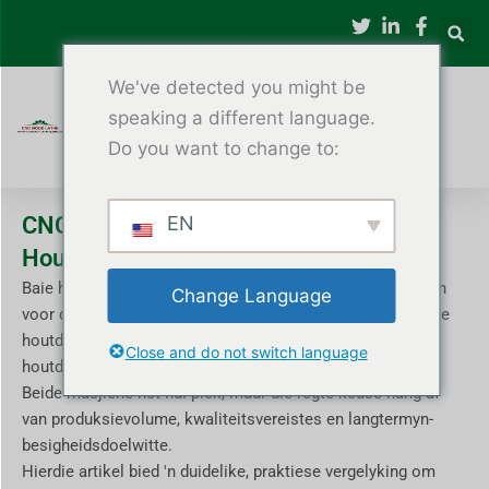
Slaan
oor
na
We've detected you might be
inhoud
speaking a different language.
Do you want to change to:
CNC Houtdraaibank vs Handmatige
EN
Houtdraaibank
Baie houtwerkvervaardigers en werkswinkeleienaars staan
Change Language
voor dieselfde vraag: Moet ek voortgaan om 'n handmatige
houtdraaibank te gebruik, of opgradeer na 'n CNC-
Close and do not switch language
houtdraaibank?
Beide masjiene het hul plek, maar die regte keuse hang af
van produksievolume, kwaliteitsvereistes en langtermyn-
besigheidsdoelwitte.
Hierdie artikel bied 'n duidelike, praktiese vergelyking om