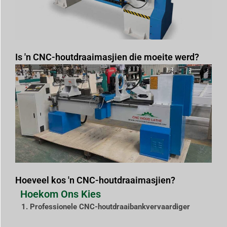
Is 'n CNC-houtdraaimasjien die moeite werd?
Hoeveel kos 'n CNC-houtdraaimasjien?
Hoekom Ons Kies
1. Professionele CNC-houtdraaibankvervaardiger