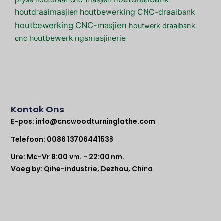
houtdraai-cnc-masjien
houtdraaimasjien
houtbewerking CNC-draaibank
houtbewerking CNC-masjien
houtwerk draaibank
houtbewerkingsmasjinerie
cnc
Kontak Ons
E-pos:
info@cncwoodturninglathe.com
Telefoon: 0086 13706441538
Ure: Ma-Vr 8:00 vm. - 22:00 nm.
Voeg by: Qihe-industrie, Dezhou, China