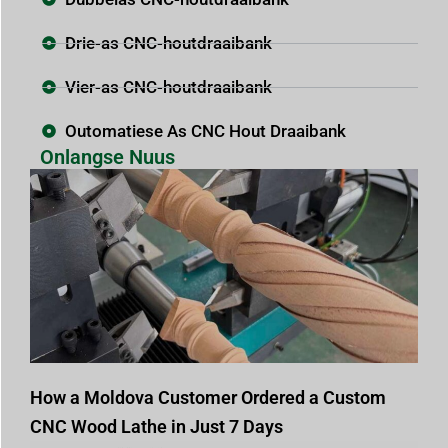
Drie-as CNC-houtdraaibank
Vier-as CNC-houtdraaibank
Outomatiese As CNC Hout Draaibank
Onlangse Nuus
How a Moldova Customer Ordered a Custom
CNC Wood Lathe in Just 7 Days