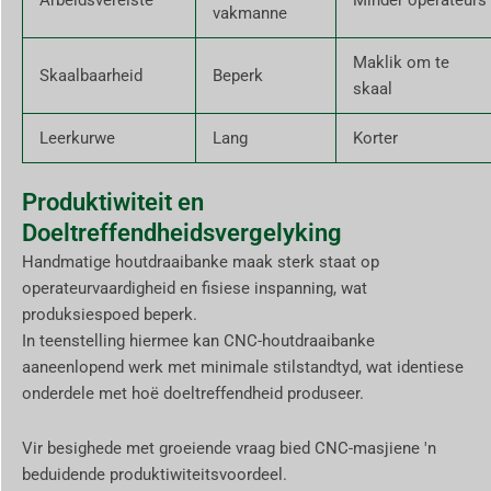
Arbeidsvereiste
Minder operateurs
vakmanne
Maklik om te
Skaalbaarheid
Beperk
skaal
Leerkurwe
Lang
Korter
Produktiwiteit en
Doeltreffendheidsvergelyking
Handmatige houtdraaibanke maak sterk staat op
operateurvaardigheid en fisiese inspanning, wat
produksiespoed beperk.
In teenstelling hiermee kan CNC-houtdraaibanke
aaneenlopend werk met minimale stilstandtyd, wat identiese
onderdele met hoë doeltreffendheid produseer.
Vir besighede met groeiende vraag bied CNC-masjiene 'n
beduidende produktiwiteitsvoordeel.