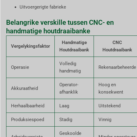
Uitvoergerigte fabrieke
Belangrike verskille tussen CNC- en
handmatige houtdraaibanke
Handmatige
CNC
Vergelykingsfaktor
Houtdraaibank
Houtdraaibank
Volledig
Operasie
Rekenaarbeheerde
handmatig
Operator-
Hoog en
Akkuraatheid
afhanklik
konsekwent
Herhaalbaarheid
Laag
Uitstekend
Produksiespoed
Stadig
Vinnig
Geskoolde