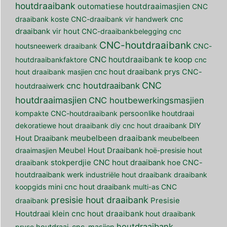
houtdraaibank
outomatiese houtdraaimasjien
CNC
draaibank koste
CNC-draaibank vir handwerk
cnc
draaibank vir hout
CNC-draaibankbelegging
cnc
CNC-houtdraaibank
houtsneewerk draaibank
CNC-
CNC houtdraaibank te koop
houtdraaibankfaktore
cnc
hout draaibank masjien
cnc hout draaibank prys
CNC-
CNC
cnc houtdraaibank
houtdraaiwerk
houtdraaimasjien
CNC houtbewerkingsmasjien
kompakte CNC-houtdraaibank
persoonlike houtdraai
dekoratiewe hout draaibank
diy cnc hout draaibank
DIY
meubelbeen draaibank
Hout Draaibank
meubelbeen
draaimasjien
Meubel Hout Draaibank
hoë-presisie hout
draaibank
stokperdjie CNC hout draaibank
hoe CNC-
houtdraaibank werk
industriële hout draaibank
draaibank
koopgids
mini cnc hout draaibank
multi-as CNC
presisie hout draaibank
draaibank
Presisie
klein cnc hout draaibank
Houtdraai
hout draaibank
houtdraaibank
pryse