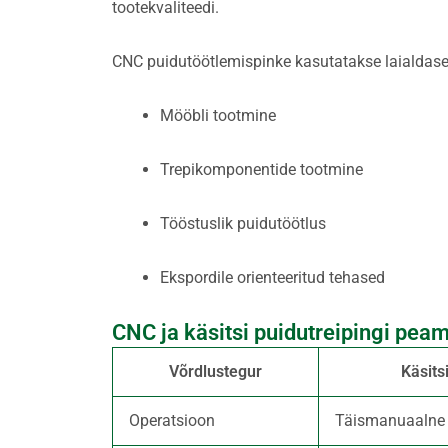
tootekvaliteedi.
CNC puidutöötlemispinke kasutatakse laialdase
Mööbli tootmine
Trepikomponentide tootmine
Tööstuslik puidutöötlus
Ekspordile orienteeritud tehased
CNC ja käsitsi puidutreipingi pea
Võrdlustegur
Käsits
Operatsioon
Täismanuaalne