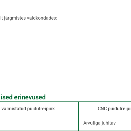
lt järgmistes valdkondades:
mised erinevused
i valmistatud puidutreipink
CNC puidutreipi
Arvutiga juhitav