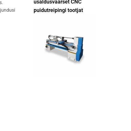
usaldusväärset CNC
s.
puidutreipingi tootjat
ujundusi