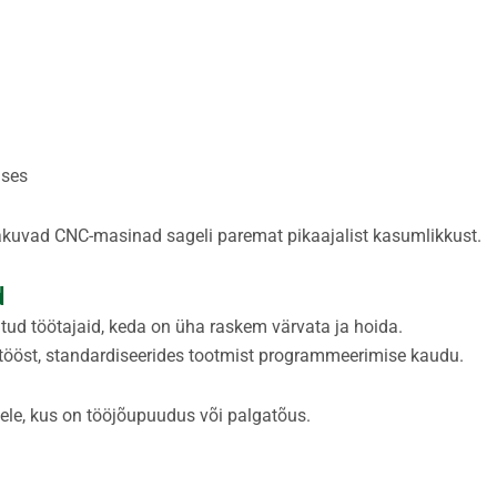
ises
pakuvad CNC-masinad sageli paremat pikaajalist kasumlikkust.
d
ritud töötajaid, keda on üha raskem värvata ja hoida.
tööst, standardiseerides tootmist programmeerimise kaudu.
dele, kus on tööjõupuudus või palgatõus.