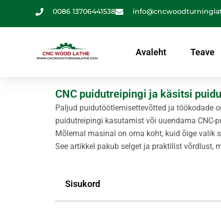
Jäta
0086 13706441538
info@cncwoodturningla
sisukord
vahele
Avaleht
Teave
CNC puidutreipingi ja käsitsi puidu
Paljud puidutöötlemisettevõtted ja töökodade 
puidutreipingi kasutamist või uuendama CNC-pu
Mõlemal masinal on oma koht, kuid õige valik sõ
See artikkel pakub selget ja praktilist võrdlust, 
Sisukord