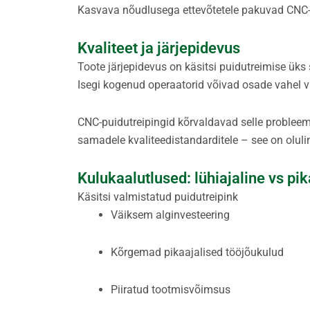
Kasvava nõudlusega ettevõtetele pakuvad CNC-m
Kvaliteet ja järjepidevus
Toote järjepidevus on käsitsi puidutreimise üks
Isegi kogenud operaatorid võivad osade vahel vä
CNC-puidutreipingid kõrvaldavad selle probleemi
samadele kvaliteedistandarditele – see on olulin
Kulukaalutlused: lühiajaline vs pik
Käsitsi valmistatud puidutreipink
Väiksem alginvesteering
Kõrgemad pikaajalised tööjõukulud
Piiratud tootmisvõimsus