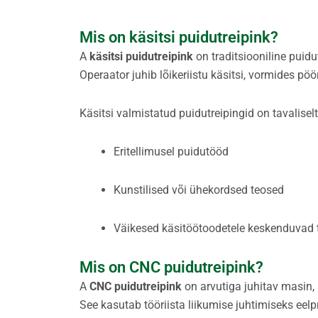
Mis on käsitsi puidutreipink?
A
käsitsi puidutreipink
on traditsiooniline puidu
Operaator juhib lõikeriistu käsitsi, vormides pö
Käsitsi valmistatud puidutreipingid on tavalisel
Eritellimusel puidutööd
Kunstilised või ühekordsed teosed
Väikesed käsitöötoodetele keskenduvad 
Mis on CNC puidutreipink?
A
CNC puidutreipink
on arvutiga juhitav masin, 
See kasutab tööriista liikumise juhtimiseks eel