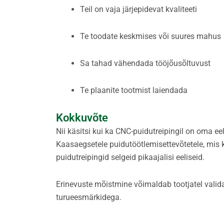
Teil on vaja järjepidevat kvaliteeti
Te toodate keskmises või suures mahus
Sa tahad vähendada tööjõusõltuvust
Te plaanite tootmist laiendada
Kokkuvõte
Nii käsitsi kui ka CNC-puidutreipingil on oma ee
Kaasaegsetele puidutöötlemisettevõtetele, mis 
puidutreipingid selgeid pikaajalisi eeliseid.
Erinevuste mõistmine võimaldab tootjatel valid
turueesmärkidega.