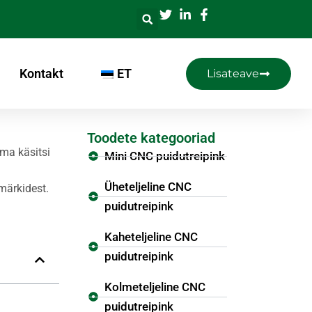
Kontakt
ET
Lisateave
Toodete kategooriad
ma käsitsi
Mini CNC puidutreipink
Üheteljeline CNC
märkidest.
puidutreipink
Kaheteljeline CNC
puidutreipink
Kolmeteljeline CNC
puidutreipink