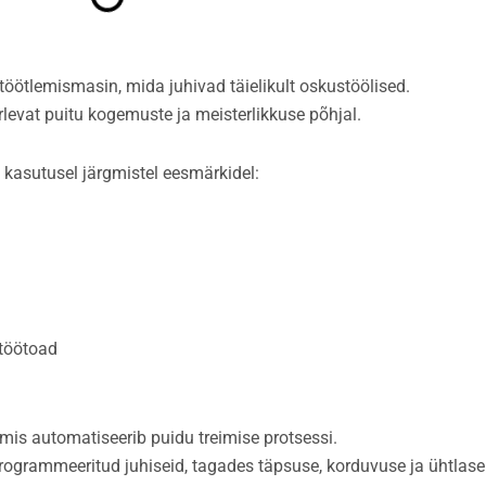
töötlemismasin, mida juhivad täielikult oskustöölised.
örlevat puitu kogemuste ja meisterlikkuse põhjal.
t kasutusel järgmistel eesmärkidel:
töötoad
mis automatiseerib puidu treimise protsessi.
programmeeritud juhiseid, tagades täpsuse, korduvuse ja ühtlase