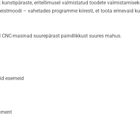
t kunstipäraste, eritellimusel valmistatud toodete valmistamisek
eistmoodi – vahetades programme kiiresti, et toota erinevaid k
ad CNC-masinad suurepärast paindlikkust suures mahus.
eid esemeid
gument