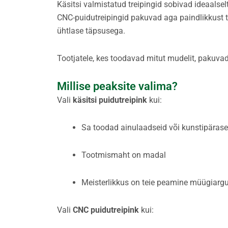
Käsitsi valmistatud treipingid sobivad ideaalsel
CNC-puidutreipingid pakuvad aga paindlikkust t
ühtlase täpsusega.
Tootjatele, kes toodavad mitut mudelit, pakuv
Millise peaksite valima?
Vali
käsitsi puidutreipink
kui:
Sa toodad ainulaadseid või kunstipäras
Tootmismaht on madal
Meisterlikkus on teie peamine müügiar
Vali
CNC puidutreipink
kui: