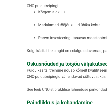
CNC puidutreipingi
Kõrgem algkulu
Madalamad tööjõukulud ühiku kohta
Parem investeeringutasuvus masstootm
Kuigi käsitsi treipingid on esialgu odavamad, 
Oskusnõuded ja tööjõu väljakutse
Puidu käsitsi treimine nõuab kõrgelt kvalifitsee
CNC-puidutreipingid vähendavad sõltuvust käsi
See teeb CNC-st praktilise lahenduse piirkonda
Paindlikkus ja kohandamine