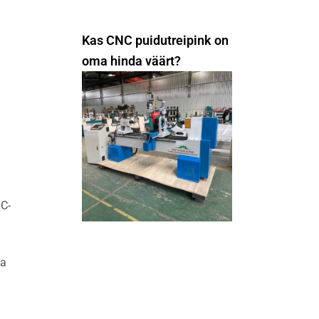
Kas CNC puidutreipink on
oma hinda väärt?
NC-
ja