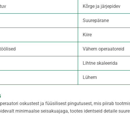
tuv
Kõrge ja järjepidev
Suurepärane
Kiire
töölised
Vähem operaatoreid
Lihtne skaleerida
Lühem
s
raatori oskustest ja füüsilisest pingutusest, mis piirab tootmis
devalt minimaalse seisakuajaga, tootes identseid detaile suure