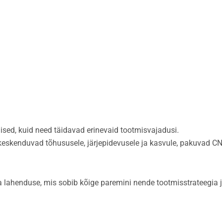
lised, kuid need täidavad erinevaid tootmisvajadusi.
keskenduvad tõhususele, järjepidevusele ja kasvule, pakuvad C
a lahenduse, mis sobib kõige paremini nende tootmisstrateegia 