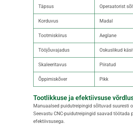
Täpsus
Operaatorist sõl
Korduvus
Madal
Tootmiskiirus
Aeglane
Tööjõuvajadus
Oskuslikud käsi
Skaleeritavus
Piiratud
Õppimiskõver
Pikk
Tootlikkuse ja efektiivsuse võrdlu
Manuaalsed puidutreipingid sõltuvad suuresti ope
Seevastu CNC-puidutreipingid saavad töötada pi
efektiivsusega.