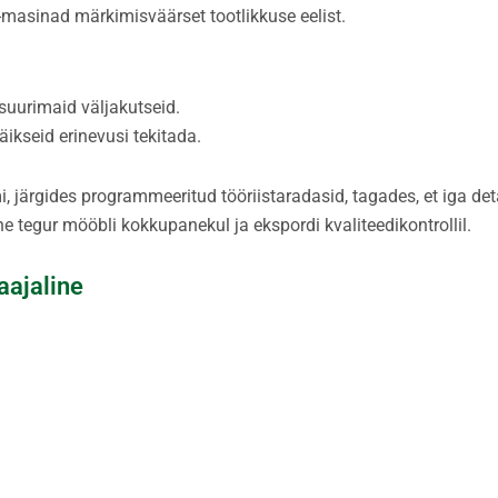
asinad märkimisväärset tootlikkuse eelist.
 suurimaid väljakutseid.
ikseid erinevusi tekitada.
, järgides programmeeritud tööriistaradasid, tagades, et iga det
e tegur mööbli kokkupanekul ja ekspordi kvaliteedikontrollil.
aajaline