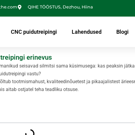
the.com
QIHE TÖÖSTUS, Dezhou, Hiina
CNC puidutreipingi
Lahendused
Blogi
treipingi erinevus
omanikud seisavad silmitsi sama küsimusega: kas peaksin jätka
idutreipingi vastu?
ltub tootmismahust, kvaliteedinõuetest ja pikaajalistest äriees
mis aitab ostjatel teha teadliku otsuse.