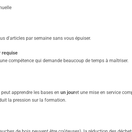
nuelle
us d'articles par semaine sans vous épuiser.
r requise
si une compétence qui demande beaucoup de temps à maîtriser.
t peut apprendre les bases en
un jour
et une mise en service com
duit la pression sur la formation.
bauches de bois peuvent être coûteuses), la réduction des déch