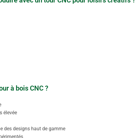
duire avec un tour CNC pour loisirs créatifs ?
tour à bois CNC ?
e
s élevée
ne des designs haut de gamme
xpérimentés