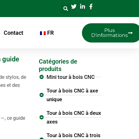
Plus
Contact
FR
D'informations
n guide
Catégories de
produits
Mini tour à bois CNC
de stylos, de
ses et des
Tour à bois CNC à axe
unique
Tour à bois CNC à deux
 —, ce guide
axes
Tour à bois CNC à trois