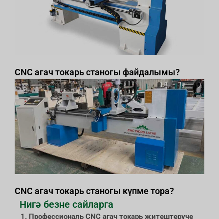
CNC агач токарь станогы файдалымы?
CNC агач токарь станогы күпме тора?
Нигә безне сайларга
1. Профессиональ CNC агач токарь җитештерүче