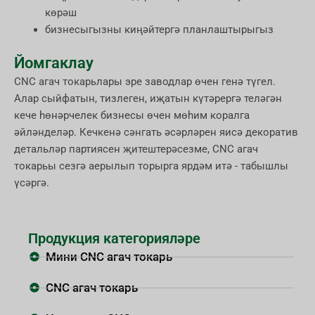
көрәш
бизнесыгызны киңәйтергә планлаштырыгыз
Йомгаклау
CNC агач токарьлары эре заводлар өчен генә түгел.
Алар сыйфатын, тизлеген, иҗатын күтәрергә теләгән
кече һөнәрчелек бизнесы өчен мөһим коралга
әйләнделәр. Кечкенә сәнгать әсәрләрен яисә декоратив
детальләр партиясен җитештерәсезме, CNC агач
токарьы сезгә аерылып торырга ярдәм итә - табышлы
үсәргә.
Продукция категорияләре
Мини CNC агач токарь
CNC агач токарь