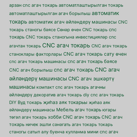
арзан cnc агач токарь
автоматлаштырылган токарь
автоматик
автоматлаштырылган агач борылыш
токарь
автоматик агач әйләндерү машинасы
CNC
токарь станогы бәясе
Cөнәр өчен CNC токарь
cnc
токарь
CNC токарь станогына инвестицияләр
cnc
CNC агач токарь
агачтан токарь
CNC агач токарь
CNC агач токарь сату өчен
станоклары факторлары
cnc агач токарь машинасы
cnc агач токарь бәясе
CNC агач
cnc агач токарь
CNC агач борылыш
әйләндерү машинасы
CNC агач эшкәртү
машинасы
компакт cnc агач токарь
агачны
әйләндерү
декоратив агач токарь
diy cnc агач токарь
җиһаз аяк токарьы
DIY Вуд токарь
җиһаз аяк
әйләндерү машинасы
Мебель агач токарь
югары
төгәл агач токарь
хобби CNC агач токарь
CNC агач
токарь ничек эшли
сәнәгать агач токарь
токарь
станогы сатып алу буенча кулланма
мини cnc агач