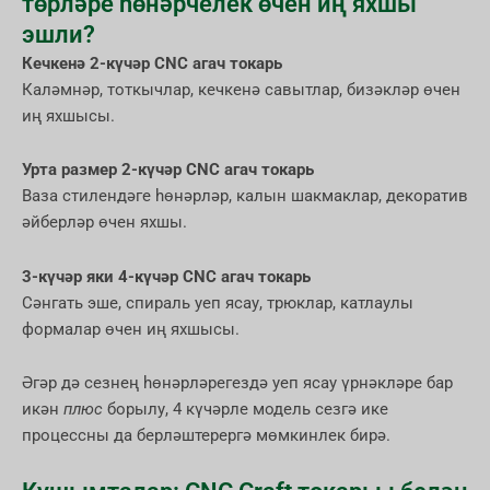
төрләре һөнәрчелек өчен иң яхшы
эшли?
Кечкенә 2-күчәр CNC агач токарь
Каләмнәр, тоткычлар, кечкенә савытлар, бизәкләр өчен
иң яхшысы.
Урта размер 2-күчәр CNC агач токарь
Ваза стилендәге һөнәрләр, калын шакмаклар, декоратив
әйберләр өчен яхшы.
3-күчәр яки 4-күчәр CNC агач токарь
Сәнгать эше, спираль уеп ясау, трюклар, катлаулы
формалар өчен иң яхшысы.
Әгәр дә сезнең һөнәрләрегездә уеп ясау үрнәкләре бар
икән
плюс
борылу, 4 күчәрле модель сезгә ике
процессны да берләштерергә мөмкинлек бирә.