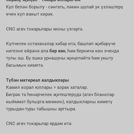
Кул белән борылу - сәнгать, ләкин шулай ук үзләштерү
өчен күп вакыт кирәк.
CNC агач токарьлары моны үзгәртә.
Күпчелек остаханәләр хәбәр итә, башлап җибәрүче
нигезне өйрәнә ала
бер көн
, һәм берничә көн эчендә
тулы эш. Бу эшкә урнашуны җиңеләйтә һәм укыту
басымын киметә.
Түбән материал калдыклары
Камил корал юллары = азрак хаталар.
Бигрәк тә һөнәрчелек җитештерүдә (агач бланклар
кыйммәт булырга мөмкин), калдыкларны киметү
турыдан-туры табышны арттыра.
CNC агач токарьлар ярдәм итә: