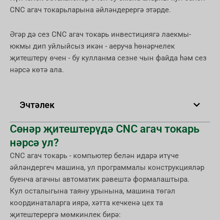
CNC агач токарьларына әйләндерергә этәрде.
Әгәр дә сез CNC агач токарь инвестициягә лаекмы-
юкмы дип уйлыйсыз икән - аеруча һөнәрчелек
җитештерү өчен - бу кулланма сезне чын файда һәм сез
нәрсә көтә ала.
Эчтәлек
Cөнәр җитештерүдә CNC агач токарь
нәрсә ул?
CNC агач токарь - компьютер белән идарә итүче
әйләндергеч машина, ул программалы конструкцияләр
буенча агачны автоматик рәвештә формалаштыра.
Кул осталыгына таяну урынына, машина төгәл
координаталарга иярә, хәтта кечкенә цех та
җитештерергә мөмкинлек бирә: