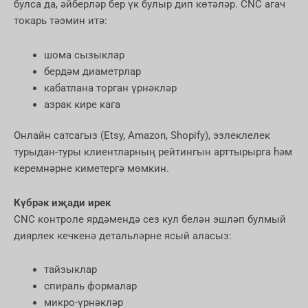
булса да, әйберләр бер үк булыр дип көтәләр. CNC агач
токарь тәэмин итә:
шома сызыклар
бердәм диаметрлар
кабатлана торган үрнәкләр
азрак кире кага
Онлайн сатсагыз (Etsy, Amazon, Shopify), эзлеклелек
турыдан-туры клиентларның рейтингын арттырырга һәм
керемнәрне киметергә мөмкин.
Күбрәк иҗади ирек
CNC контроле ярдәмендә сез кул белән эшләп булмый
диярлек кечкенә детальләрне ясый аласыз:
тайзыклар
спираль формалар
микро-үрнәкләр