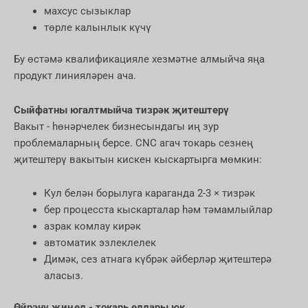
махсус сызыклар
төрле калынлык күчү
Бу өстәмә квалификацияле хезмәтне алмыйча яңа
продукт линияләрен ача.
Сыйфатны югалтмыйча тизрәк җитештерү
Вакыт - һөнәрчелек бизнесындагы иң зур
проблемаларның берсе. CNC агач токарь сезнең
җитештерү вакытын кискен кыскартырга мөмкин:
Кул белән борылуга караганда 2-3 × тизрәк
бер процесста кыскарталар һәм тәмамлыйлар
азрак комлау кирәк
автоматик эзлеклелек
Димәк, сез атнага күбрәк әйберләр җитештерә
аласыз.
Өйрәнү җиңел - токарь еллары юк