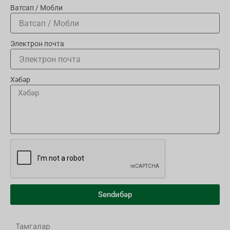
Ватсап / Мобли
Электрон почта
Хәбәр
Sendибәр
Тамгалар