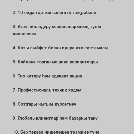
2. 10 елдан артык сәнәгать тәҗрибәсе
3. Агач әйләндерү машиналарының тулы
диапазоны
4. Каты сыйфат белән идарә итү системасы
5. Көйләнә торган машина вариантлары
6. Тиз китерү һәм адекват акция
7. Профессиональ техник ярдәм
8. Costгары чыгым-күрсәткеч
9. Глобаль клиентлар һәм базарны тану
10. Бер тәрәзә чишелешен тәэмин итүче