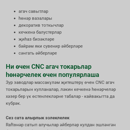
агач савытлар
һөнәр вазалары
декоратив тоткычлар
кечкенә балустерлар
җиһаз бизәкләре
бәйрәм яки сувенир әйберләре
сәнгать әйберләре
Ни өчен CNC агач токарьлар
һөнәрчелек өчен популярлаша
Зур заводлар массакүләм җитештерү өчен CNC агач
токарьларын кулланалар, ләкин кечкенә һөнәрчеләр
хәзер бер үк өстенлекләрне табалар - кайвакытта да
күбрәк.
Сез сата алырлык эзлеклелек
Raftөнәр сатып алучылар әйберләр кулдан эшләнгән