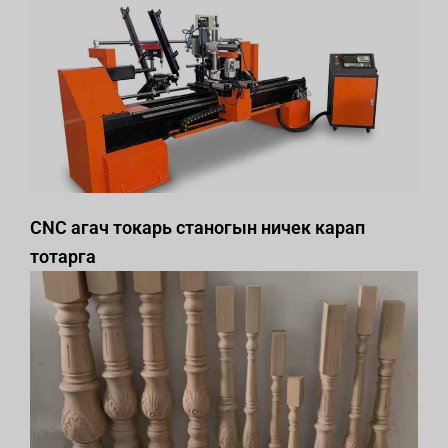
CNC агач токарь станогын ничек карап
тотарга