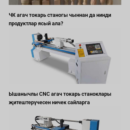
ЧК агач токарь станогы чыннан да нинди
продуктлар ясый ала?
Ышанычлы CNC агач токарь станоклары
җитештерүчесен ничек сайларга