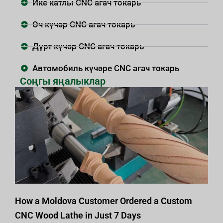
Ике катлы CNC агач токарь
Өч күчәр CNC агач токарь
Дүрт күчәр CNC агач токарь
Автомобиль күчәре CNC агач токарь
Соңгы яңалыклар
How a Moldova Customer Ordered a Custom
CNC Wood Lathe in Just 7 Days