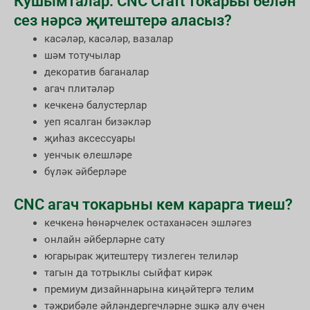
Кушымталар: CNC Craft токарьы белән
сез нәрсә җитештерә аласыз?
касәләр, касәләр, вазалар
шәм тотучылар
декоратив баганалар
агач плитәләр
кечкенә балустерлар
уеп ясалган бизәкләр
җиһаз аксессуары
уенчык өлешләре
бүләк әйберләре
CNC агач токарьны кем карарга тиеш?
кечкенә һөнәрчелек остаханәсен эшләгез
онлайн әйберләрне сату
югарырак җитештерү тизлеген телиләр
тагын да тотрыклы сыйфат кирәк
премиум дизайннарына киңәйтергә телим
тәҗрибәле әйләндергечләрне эшкә алу өчен