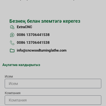
Безнең белән элемтәгә керегез
ExtraCNC
0086 13706441538
0086 13706441538
info@cncwoodturninglathe.com
Аңлатма калдырыгыз
Исем
Компания