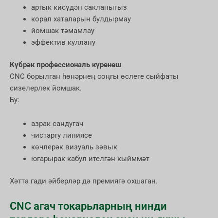
артык кисүдән сакланыгыз
корал хаталарын булдырмау
йомшак тәмамлау
эффектив куллану
Күбрәк профессиональ күренеш
CNC борылган һөнәрнең соңгы өслеге сыйфаты
сизелерлек йомшак.
Бу:
азрак сандугач
чистарту линиясе
көчлерәк визуаль зәвык
югарырак кабул ителгән кыйммәт
Хәтта гади әйберләр дә премиягә охшаган.
CNC агач токарьларның нинди