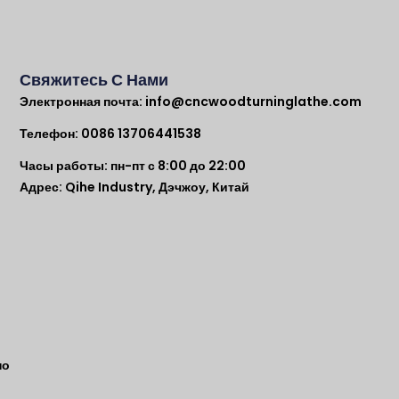
Свяжитесь С Нами
Электронная почта:
info@cncwoodturninglathe.com
Телефон: 0086 13706441538
Часы работы: пн-пт с 8:00 до 22:00
Адрес: Qihe Industry, Дэчжоу, Китай
по