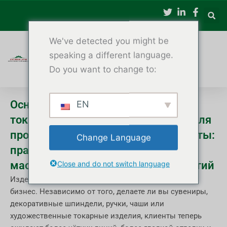
Перейти
к
содержимому
We've detected you might be
speaking a different language.
Do you want to change to:
Основные причины использовать
EN
токарный станок по дереву с ЧПУ для
производства изделий ручной работы:
Change Language
практическое руководство для
мастерских и небольших предприятий
Close and do not switch language
Изделия из дерева — удивительно конкурентный
бизнес. Независимо от того, делаете ли вы сувениры,
декоративные шпиндели, ручки, чаши или
художественные токарные изделия, клиенты теперь