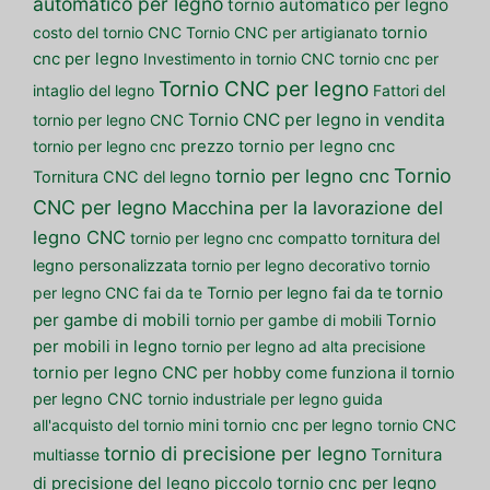
automatico per legno
tornio automatico per legno
costo del tornio CNC
Tornio CNC per artigianato
tornio
cnc per legno
Investimento in tornio CNC
tornio cnc per
Tornio CNC per legno
intaglio del legno
Fattori del
Tornio CNC per legno in vendita
tornio per legno CNC
tornio per legno cnc
prezzo tornio per legno cnc
Tornio
tornio per legno cnc
Tornitura CNC del legno
CNC per legno
Macchina per la lavorazione del
legno CNC
tornio per legno cnc compatto
tornitura del
legno personalizzata
tornio per legno decorativo
tornio
tornio
per legno CNC fai da te
Tornio per legno fai da te
per gambe di mobili
tornio per gambe di mobili
Tornio
per mobili in legno
tornio per legno ad alta precisione
tornio per legno CNC per hobby
come funziona il tornio
per legno CNC
tornio industriale per legno
guida
all'acquisto del tornio
mini tornio cnc per legno
tornio CNC
tornio di precisione per legno
multiasse
Tornitura
piccolo tornio cnc per legno
di precisione del legno