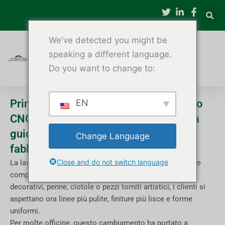
Vai
al
contenuto
We've detected you might be
speaking a different language.
Do you want to change to:
Principali motivi per utilizzare un tornio
EN
CNC per la produzione artigianale: una
guida pratica per officine e piccole
Change Language
fabbriche
Close and do not switch language
La lavorazione del legno è un settore sorprendentemente
competitivo. Che si tratti di realizzare souvenir, fusi
decorativi, penne, ciotole o pezzi torniti artistici, i clienti si
aspettano ora linee più pulite, finiture più lisce e forme
uniformi.
Per molte officine, questo cambiamento ha portato a