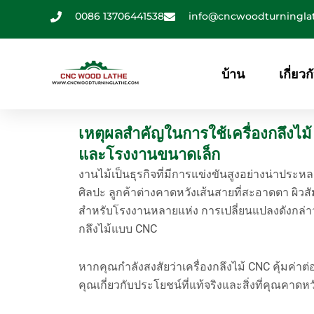
ข้าม
0086 13706441538
info@cncwoodturningla
ไป
ที่
เนื้อหา
บ้าน
เกี่ยวก
เหตุผลสำคัญในการใช้เครื่องกลึงไม้
และโรงงานขนาดเล็ก
งานไม้เป็นธุรกิจที่มีการแข่งขันสูงอย่างน่าประ
ศิลปะ ลูกค้าต่างคาดหวังเส้นสายที่สะอาดตา ผิวสัม
สำหรับโรงงานหลายแห่ง การเปลี่ยนแปลงดังกล่าวไ
กลึงไม้แบบ CNC
หากคุณกำลังสงสัยว่าเครื่องกลึงไม้ CNC คุ้มค่าต
คุณเกี่ยวกับประโยชน์ที่แท้จริงและสิ่งที่คุณคาดหว