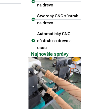
na drevo
Štvorosý CNC sústruh
na drevo
Automatický CNC
sústruh na drevo s
osou
Najnovšie správy