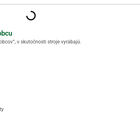
obcu
obcov“, v skutočnosti stroje vyrábajú.
ty