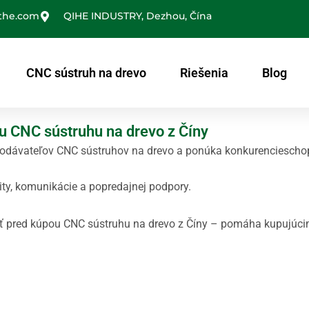
the.com
QIHE INDUSTRY, Dezhou, Čína
CNC sústruh na drevo
Riešenia
Blog
ou CNC sústruhu na drevo z Číny
dodávateľov CNC sústruhov na drevo a ponúka konkurenciescho
ity, komunikácie a popredajnej podpory.
ovať pred kúpou CNC sústruhu na drevo z Číny – pomáha kupujúci