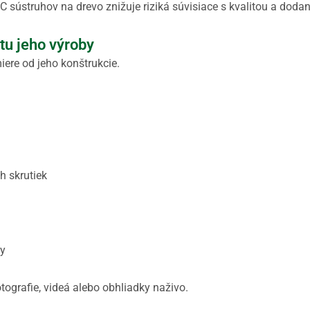
ústruhov na drevo znižuje riziká súvisiace s kvalitou a doda
itu jeho výroby
iere od jeho konštrukcie.
h skrutiek
ky
tografie, videá alebo obhliadky naživo.