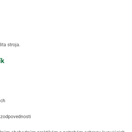
ta stroja.
ík
ach
i zodpovednosti