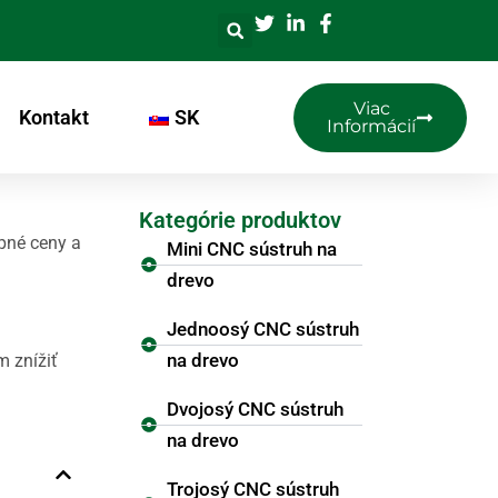
Viac
Kontakt
SK
Informácií
Kategórie produktov
pné ceny a
Mini CNC sústruh na
drevo
Jednoosý CNC sústruh
na drevo
m znížiť
Dvojosý CNC sústruh
na drevo
Trojosý CNC sústruh