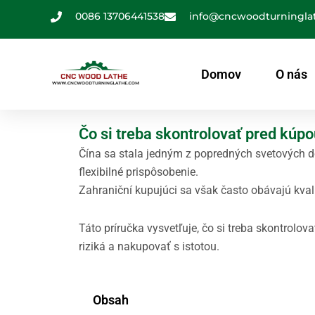
Preskočiť
0086 13706441538
info@cncwoodturningla
na
obsah
Domov
O nás
Čo si treba skontrolovať pred kúp
Čína sa stala jedným z popredných svetových 
flexibilné prispôsobenie.
Zahraniční kupujúci sa však často obávajú kval
Táto príručka vysvetľuje, čo si treba skontrol
riziká a nakupovať s istotou.
Obsah