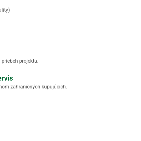
lity)
priebeh projektu.
ervis
mom zahraničných kupujúcich.