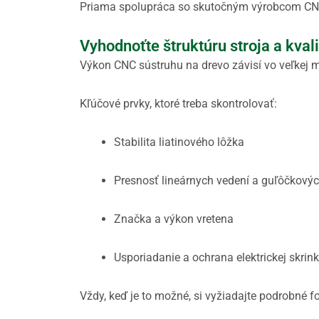
Priama spolupráca so skutočným výrobcom CNC s
Vyhodnoťte štruktúru stroja a kval
Výkon CNC sústruhu na drevo závisí vo veľkej m
Kľúčové prvky, ktoré treba skontrolovať:
Stabilita liatinového lôžka
Presnosť lineárnych vedení a guľôčkovýc
Značka a výkon vretena
Usporiadanie a ochrana elektrickej skrin
Vždy, keď je to možné, si vyžiadajte podrobné fo