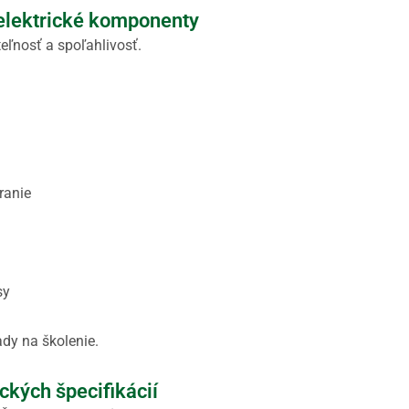
 elektrické komponenty
eľnosť a spoľahlivosť.
ranie
sy
ady na školenie.
ckých špecifikácií