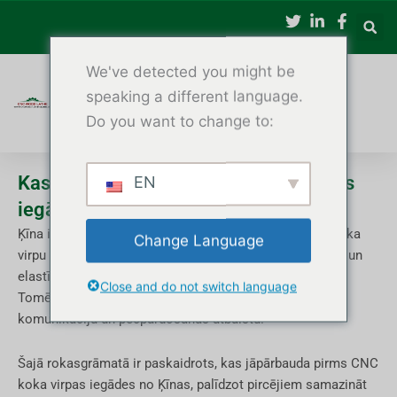
Pāriet
uz
saturu
We've detected you might be
speaking a different language.
Do you want to change to:
Kas jāpārbauda pirms CNC koka virpas
EN
iegādes no Ķīnas
Ķīna ir kļuvusi par vienu no pasaulē vadošajiem CNC koka
Change Language
virpu piegādātājiem, piedāvājot konkurētspējīgas cenas un
elastīgu pielāgošanu.
Close and do not switch language
Tomēr ārvalstu pircēji bieži uztraucas par kvalitāti,
komunikāciju un pēcpārdošanas atbalstu.
Šajā rokasgrāmatā ir paskaidrots, kas jāpārbauda pirms CNC
koka virpas iegādes no Ķīnas, palīdzot pircējiem samazināt