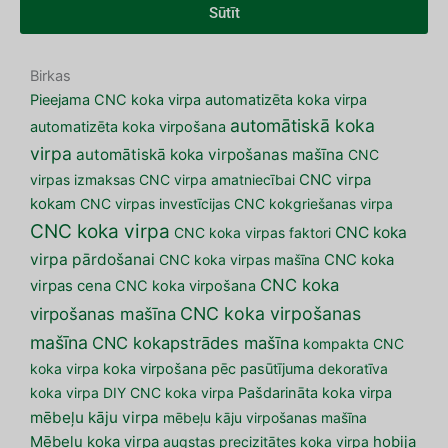
Sūtīt
Birkas
Pieejama CNC koka virpa
automatizēta koka virpa
automātiskā koka
automatizēta koka virpošana
virpa
automātiskā koka virpošanas mašīna
CNC
virpas izmaksas
CNC virpa amatniecībai
CNC virpa
kokam
CNC virpas investīcijas
CNC kokgriešanas virpa
CNC koka virpa
CNC koka
CNC koka virpas faktori
virpa pārdošanai
CNC koka virpas mašīna
CNC koka
CNC koka
virpas cena
CNC koka virpošana
CNC koka virpošanas
virpošanas mašīna
mašīna
CNC kokapstrādes mašīna
kompakta CNC
koka virpa
koka virpošana pēc pasūtījuma
dekoratīva
koka virpa
DIY CNC koka virpa
Pašdarināta koka virpa
mēbeļu kāju virpa
mēbeļu kāju virpošanas mašīna
Mēbeļu koka virpa
augstas precizitātes koka virpa
hobija