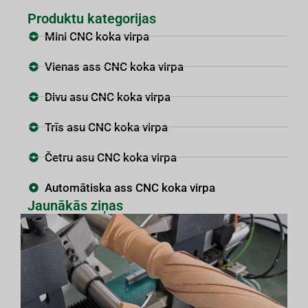
Produktu kategorijas
Mini CNC koka virpa
Vienas ass CNC koka virpa
Divu asu CNC koka virpa
Trīs asu CNC koka virpa
Četru asu CNC koka virpa
Automātiska ass CNC koka virpa
Jaunākās ziņas