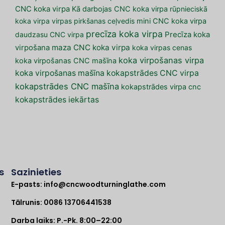
CNC koka virpa
Kā darbojas CNC koka virpa
rūpnieciskā
koka virpa
virpas pirkšanas ceļvedis
mini CNC koka virpa
precīza koka virpa
daudzasu CNC virpa
Precīza koka
maza CNC koka virpa
virpošana
koka virpas cenas
koka virpošanas virpa
koka virpošanas CNC mašīna
koka virpošanas mašīna
kokapstrādes CNC virpa
kokapstrādes CNC mašīna
kokapstrādes virpa cnc
kokapstrādes iekārtas
s
Sazinieties
E-pasts:
info@cncwoodturninglathe.com
a
Tālrunis: 0086 13706441538
Darba laiks: P.-Pk. 8:00–22:00