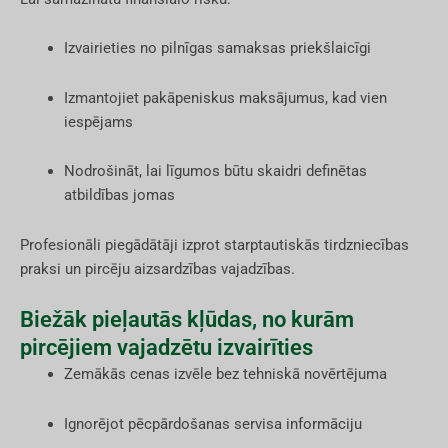
Izvairieties no pilnīgas samaksas priekšlaicīgi
Izmantojiet pakāpeniskus maksājumus, kad vien
iespējams
Nodrošināt, lai līgumos būtu skaidri definētas
atbildības jomas
Profesionāli piegādātāji izprot starptautiskās tirdzniecības
praksi un pircēju aizsardzības vajadzības.
Biežāk pieļautās kļūdas, no kurām
pircējiem vajadzētu izvairīties
Zemākās cenas izvēle bez tehniskā novērtējuma
Ignorējot pēcpārdošanas servisa informāciju