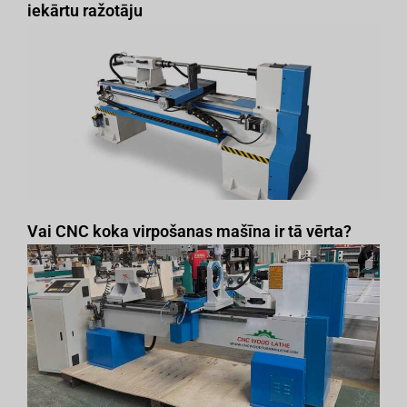
iekārtu ražotāju
Vai CNC koka virpošanas mašīna ir tā vērta?