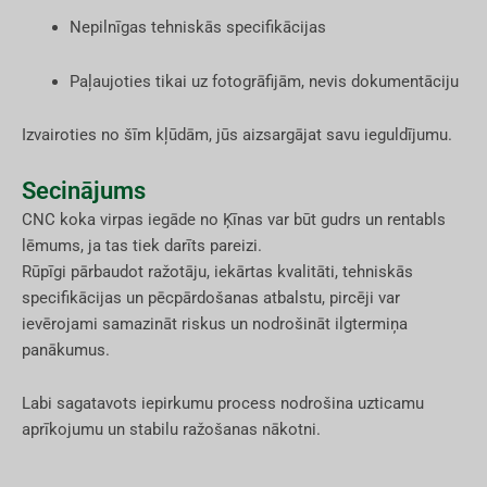
Nepilnīgas tehniskās specifikācijas
Paļaujoties tikai uz fotogrāfijām, nevis dokumentāciju
Izvairoties no šīm kļūdām, jūs aizsargājat savu ieguldījumu.
Secinājums
CNC koka virpas iegāde no Ķīnas var būt gudrs un rentabls
lēmums, ja tas tiek darīts pareizi.
Rūpīgi pārbaudot ražotāju, iekārtas kvalitāti, tehniskās
specifikācijas un pēcpārdošanas atbalstu, pircēji var
ievērojami samazināt riskus un nodrošināt ilgtermiņa
panākumus.
Labi sagatavots iepirkumu process nodrošina uzticamu
aprīkojumu un stabilu ražošanas nākotni.