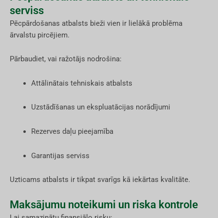
serviss
Pēcpārdošanas atbalsts bieži vien ir lielākā problēma
ārvalstu pircējiem.
Pārbaudiet, vai ražotājs nodrošina:
Attālinātais tehniskais atbalsts
Uzstādīšanas un ekspluatācijas norādījumi
Rezerves daļu pieejamība
Garantijas serviss
Uzticams atbalsts ir tikpat svarīgs kā iekārtas kvalitāte.
Maksājumu noteikumi un riska kontrole
Lai samazinātu finansiālo risku: