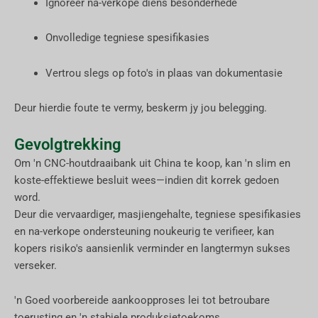
Ignoreer na-verkope diens besonderhede
Onvolledige tegniese spesifikasies
Vertrou slegs op foto's in plaas van dokumentasie
Deur hierdie foute te vermy, beskerm jy jou belegging.
Gevolgtrekking
Om 'n CNC-houtdraaibank uit China te koop, kan 'n slim en
koste-effektiewe besluit wees—indien dit korrek gedoen
word.
Deur die vervaardiger, masjiengehalte, tegniese spesifikasies
en na-verkope ondersteuning noukeurig te verifieer, kan
kopers risiko's aansienlik verminder en langtermyn sukses
verseker.
'n Goed voorbereide aankoopproses lei tot betroubare
toerusting en 'n stabiele produksietoekoms.