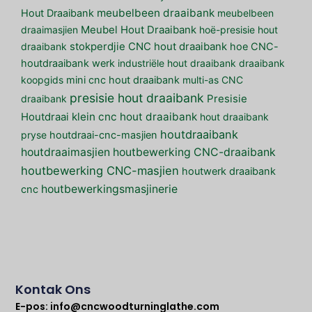
meubelbeen draaibank
Hout Draaibank
meubelbeen
draaimasjien
Meubel Hout Draaibank
hoë-presisie hout
draaibank
stokperdjie CNC hout draaibank
hoe CNC-
houtdraaibank werk
industriële hout draaibank
draaibank
koopgids
mini cnc hout draaibank
multi-as CNC
presisie hout draaibank
draaibank
Presisie
klein cnc hout draaibank
Houtdraai
hout draaibank
houtdraaibank
pryse
houtdraai-cnc-masjien
houtdraaimasjien
houtbewerking CNC-draaibank
houtbewerking CNC-masjien
houtwerk draaibank
houtbewerkingsmasjinerie
cnc
Kontak Ons
E-pos:
info@cncwoodturninglathe.com