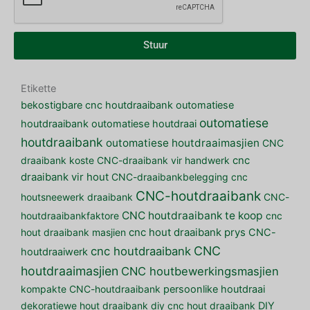
Stuur
Etikette
bekostigbare cnc houtdraaibank
outomatiese
outomatiese
houtdraaibank
outomatiese houtdraai
houtdraaibank
outomatiese houtdraaimasjien
CNC
draaibank koste
CNC-draaibank vir handwerk
cnc
draaibank vir hout
CNC-draaibankbelegging
cnc
CNC-houtdraaibank
houtsneewerk draaibank
CNC-
CNC houtdraaibank te koop
houtdraaibankfaktore
cnc
hout draaibank masjien
cnc hout draaibank prys
CNC-
CNC
cnc houtdraaibank
houtdraaiwerk
houtdraaimasjien
CNC houtbewerkingsmasjien
kompakte CNC-houtdraaibank
persoonlike houtdraai
dekoratiewe hout draaibank
diy cnc hout draaibank
DIY