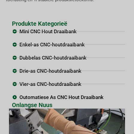
Produkte Kategorieë
Mini CNC Hout Draaibank
Enkel-as CNC-houtdraaibank
Dubbelas CNC-houtdraaibank
Drie-as CNC-houtdraaibank
Vier-as CNC-houtdraaibank
Outomatiese As CNC Hout Draaibank
Onlangse Nuus