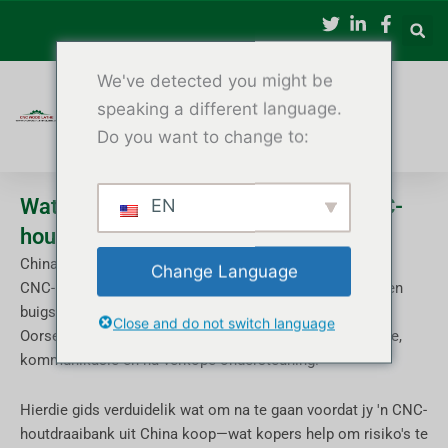
Slaan
oor
na
We've detected you might be
inhoud
speaking a different language.
Do you want to change to:
Wat om te kontroleer voordat jy 'n CNC-
EN
houtdraaibank uit China koop
China het een van die wêreld se voorste verskaffers van
Change Language
CNC-houtdraaibanke geword, wat mededingende pryse en
buigsame aanpassing bied.
Close and do not switch language
Oorsese kopers is egter dikwels bekommerd oor gehalte,
kommunikasie en na-verkope ondersteuning.
Hierdie gids verduidelik wat om na te gaan voordat jy 'n CNC-
houtdraaibank uit China koop—wat kopers help om risiko's te