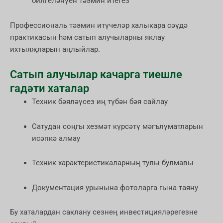
билгеләнүен тәэмин итегез
Профессиональ тәэмин итүчеләр халыкара сәүдә
практикасын һәм сатып алучыларны яклау
ихтыяҗларын аңлыйлар.
Сатып алучылар качарга тиешле
гадәти хаталар
Техник бәяләүсез иң түбән бәя сайлау
Сатудан соңгы хезмәт күрсәтү мәгълүматларын
исәпкә алмау
Техник характеристикаларның тулы булмавы
Документация урынына фотоларга гына таяну
Бу хаталардан саклану сезнең инвестицияләрегезне