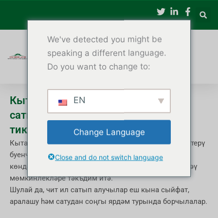
Эчтәлеккә
күчү
We've detected you might be
speaking a different language.
Do you want to change to:
Кытайдан CNC агач токарь станок
EN
сатып алганчы нәрсәләрне
тикшерергә
Change Language
Кытай дөньяда CNC агач токарь станоклары җитештерү
буенча әйдәп баручыларның берсенә әйләнде,
Close and do not switch language
көндәшлеккә сәләтле бәяләр һәм сыгылмалы көйләү
мөмкинлекләре тәкъдим итә.
Шулай да, чит ил сатып алучылар еш кына сыйфат,
аралашу һәм сатудан соңгы ярдәм турында борчылалар.