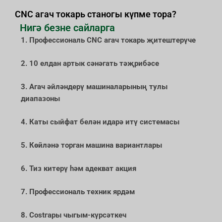
CNC агач токарь станогы күпме тора?
Нигә безне сайларга
1. Профессиональ CNC агач токарь җитештерүче
2. 10 елдан артык сәнәгать тәҗрибәсе
3. Агач әйләндерү машиналарының тулы
диапазоны
4. Каты сыйфат белән идарә итү системасы
5. Көйләнә торган машина вариантлары
6. Тиз китерү һәм адекват акция
7. Профессиональ техник ярдәм
8. Costгары чыгым-күрсәткеч