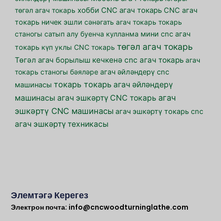
төгәл агач токарь
хобби CNC агач токарь
CNC агач
токарь ничек эшли
сәнәгать агач токарь
токарь
станогы сатып алу буенча кулланма
мини cnc агач
төгәл агач токарь
токарь
күп уклы CNC токарь
кечкенә cnc агач токарь
Төгәл агач борылыш
агач
токарь станогы бәяләре
агач әйләндерү cnc
токарь токарь
агач әйләндерү
машинасы
агач
машинасы
агач эшкәртү CNC токарь
эшкәртү CNC машинасы
агач эшкәртү токарь cnc
агач эшкәртү техникасы
Элемтәгә Керегез
Электрон почта:
info@cncwoodturninglathe.com