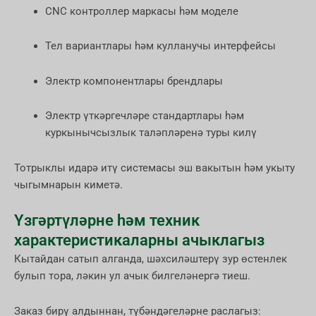
CNC контроллер маркасы һәм моделе
Тел вариантлары һәм кулланучы интерфейсы
Электр компонентлары брендлары
Электр үткәргечләре стандартлары һәм
куркынычсызлык таләпләренә туры килү
Тотрыклы идарә итү системасы эш вакытын һәм укыту
чыгымнарын киметә.
Үзгәртүләрне һәм техник
характеристикаларны ачыклагыз
Кытайдан сатып алганда, шәхсиләштерү зур өстенлек
булып тора, ләкин ул ачык билгеләнергә тиеш.
Заказ бирү алдыннан, түбәндәгеләрне раслагыз: