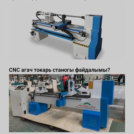
CNC агач токарь станогы файдалымы?