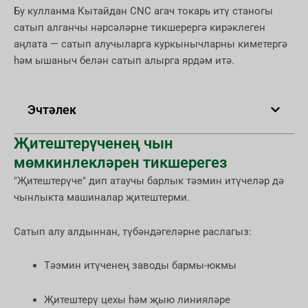
Бу кулланма Кытайдан CNC агач токарь итү станогы
сатып алганчы нәрсәләрне тикшерергә кирәклеген
аңлата — сатып алучыларга куркынычларны киметергә
һәм ышаныч белән сатып алырга ярдәм итә.
Эчтәлек
Җитештерүченең чын
мөмкинлекләрен тикшерегез
"Җитештерүче" дип атаучы барлык тәэмин итүчеләр дә
чынлыкта машиналар җитештерми.
Сатып алу алдыннан, түбәндәгеләрне раслагыз:
Тәэмин итүченең заводы бармы-юкмы
Җитештерү цехы һәм җыю линияләре