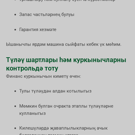
Запас частьләрнең булуы
Гарантия хезмәте
Ышанычлы ярдәм машина сыйфаты кебек үк мөһим.
Түләү шартлары һәм куркынычларны
контрольдә тоту
Финанс куркынычын киметү өчен:
Тулы түләүдән алдан котылыгыз
Мөмкин булган очракта этаплы түләүләрне
кулланыгыз
Килешүләрдә җаваплылыкларның ачык