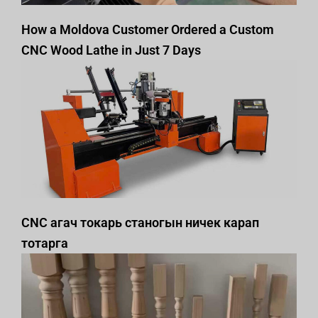
How a Moldova Customer Ordered a Custom
CNC Wood Lathe in Just 7 Days
CNC агач токарь станогын ничек карап
тотарга