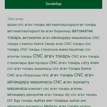
Sendибәр
Тамгалар
арзан cnc агач токарь
автоматлаштырылган токарь
автоматик
автоматлаштырылган агач борылыш
токарь
автоматик агач әйләндерү машинасы
CNC
токарь станогы бәясе
Cөнәр өчен CNC токарь
cnc
токарь
CNC токарь станогына инвестицияләр
cnc
CNC агач токарь
агачтан токарь
CNC агач токарь
CNC агач токарь сату өчен
станоклары факторлары
cnc агач токарь машинасы
cnc агач токарь бәясе
CNC агач
cnc агач токарь
CNC агач борылыш
әйләндерү машинасы
CNC агач эшкәртү
машинасы
компакт cnc агач токарь
агачны
әйләндерү
декоратив агач токарь
diy cnc агач токарь
җиһаз аяк токарьы
DIY Вуд токарь
җиһаз аяк
әйләндерү машинасы
Мебель агач токарь
югары