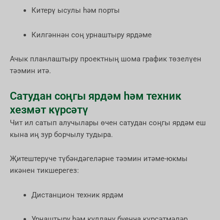
Китерү ысулы һәм порты
Килгәннән соң урнаштыру ярдәме
Ачык планлаштыру проектның шома график төзелүен
тәэмин итә.
Сатудан соңгы ярдәм һәм техник
хезмәт күрсәтү
Чит ил сатып алучылары өчен сатудан соңгы ярдәм еш
кына иң зур борчылу тудыра.
Җитештерүче түбәндәгеләрне тәэмин итәме-юкмы
икәнен тикшерегез:
Дистанцион техник ярдәм
Урнаштыру һәм куллану буенча күрсәтмәләр