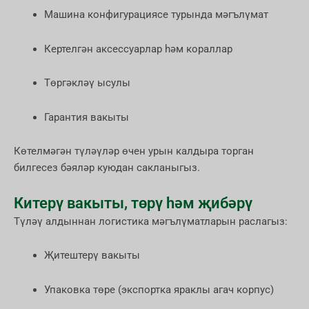
Машина конфигурациясе турында мәгълүмат
Кертелгән аксессуарлар һәм кораллар
Төргәкләү ысулы
Гарантия вакыты
Көтелмәгән түләүләр өчен урын калдыра торган
билгесез бәяләр куюдан сакланыгыз.
Китерү вакыты, төрү һәм җибәрү
Түләү алдыннан логистика мәгълүматларын раслагыз:
Җитештерү вакыты
Упаковка төре (экспортка яраклы агач корпус)