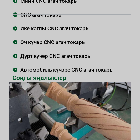
Мини CNC агач токарь
CNC агач токарь
Ике катлы CNC агач токарь
Өч күчәр CNC агач токарь
Дүрт күчәр CNC агач токарь
Автомобиль күчәре CNC агач токарь
Соңгы яңалыклар