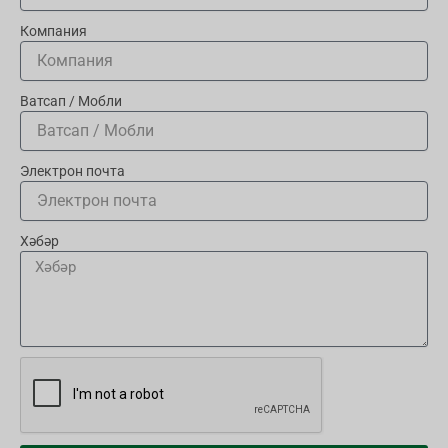
Компания
Ватсап / Мобли
Электрон почта
Хәбәр