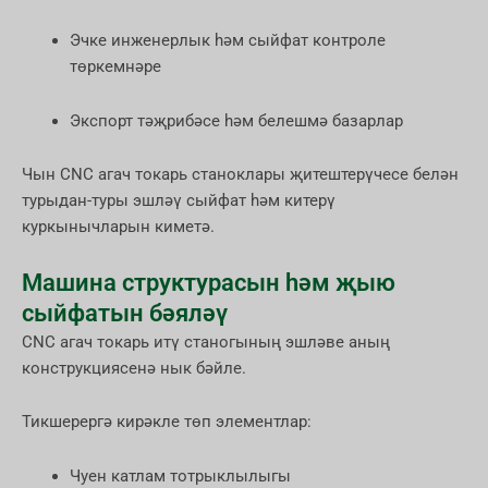
Эчке инженерлык һәм сыйфат контроле
төркемнәре
Экспорт тәҗрибәсе һәм белешмә базарлар
Чын CNC агач токарь станоклары җитештерүчесе белән
турыдан-туры эшләү сыйфат һәм китерү
куркынычларын киметә.
Машина структурасын һәм җыю
сыйфатын бәяләү
CNC агач токарь итү станогының эшләве аның
конструкциясенә нык бәйле.
Тикшерергә кирәкле төп элементлар:
Чуен катлам тотрыклылыгы