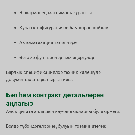
Эшкәрмәнең максималь зурлыгы
Күчәр конфигурациясе һәм корал көйләү
Автоматизация таләпләре
Өстәмә функцияләр һәм яңартулар
Барлык спецификацияләр техник килешүдә
документлаштырылырга тиеш.
Бәя һәм контракт детальләрен
аңлагыз
Ачык цитата аңлашылмаучанлыкларны булдырмый.
Бәядә түбәндәгеләрнең булуын тәэмин итегез: