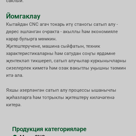
саклый.
Йомгаклау
Кытайдан CNC агач токарь итү станогы сатып алу -
дөрес эшләнгән очракта - акыллы һәм экономияле
карар булырга мөмкин.
Җитештерүчене, машина сыйфатын, техник
характеристикаларны һәм сатудан соңгы ярдәмне
җентекләп тикшереп, сатып алучылар куркынычларны
сизелерлек киметә һәм озак вакытлы уңышны тәэмин
итә ала.
Яхшы әзерләнгән сатып алу процессы ышанычлы
җиһазларга һәм тотрыклы җитештерү киләчәгенә
китерә.
Продукция категорияләре