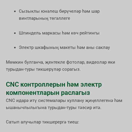
Сызыклы юнәлеш бирүчеләр һәм шар
винтларының төгәллеге
Шпиндель маркасы һәм көч рейтингы
Электр шкафының макеты һәм аны саклау
Мөмкин булганча, җентекле фотолар, видеолар яки
турыдан-туры тикшерүләр сорагыз.
CNC контроллерын һәм электр
компонентларын раслагыз
CNC идарә итү системалары куллану җиңеллегенә һәм
ышанычлылыгына турыдан-туры тәэсир итә.
Сатып алучылар тикшерергә тиеш: