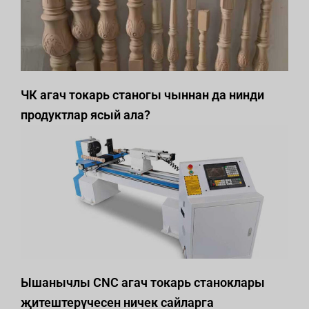
ЧК агач токарь станогы чыннан да нинди
продуктлар ясый ала?
Ышанычлы CNC агач токарь станоклары
җитештерүчесен ничек сайларга