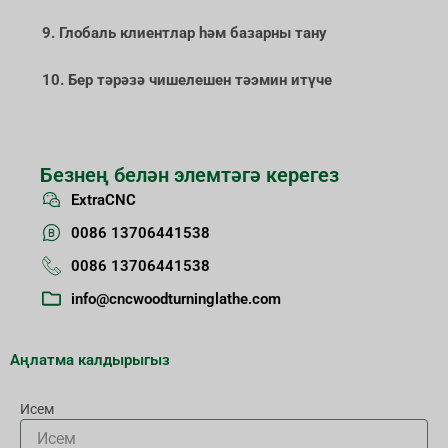
9. Глобаль клиентлар һәм базарны тану
10. Бер тәрәзә чишелешен тәэмин итүче
Безнең белән элемтәгә керегез
ExtraCNC
0086 13706441538
0086 13706441538
info@cncwoodturninglathe.com
Аңлатма калдырыгыз
Исем