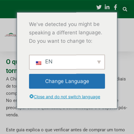
跳
至
内
We've detected you might be
容
speaking a different language.
Do you want to change to:
O que verificar antes de comprar um
EN
torno CNC para madeira da China
A China se tornou um dos principais fornecedores mundiais
Change Language
de tornos CNC para madeira, oferecendo preços
competitivos e personalização flexível.
Close and do not switch language
No entanto, os compradores estrangeiros costumam se
preocupar com a qualidade, a comunicação e o suporte pós-
venda.
Este guia explica o que verificar antes de comprar um torno