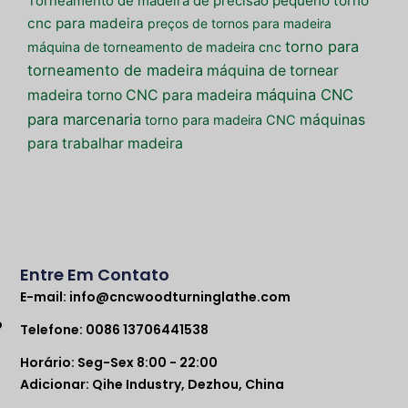
pequeno torno
Torneamento de madeira de precisão
cnc para madeira
preços de tornos para madeira
torno para
máquina de torneamento de madeira cnc
torneamento de madeira
máquina de tornear
máquina CNC
madeira
torno CNC para madeira
para marcenaria
máquinas
torno para madeira CNC
para trabalhar madeira
Entre Em Contato
E-mail:
info@cncwoodturninglathe.com
o
Telefone: 0086 13706441538
Horário: Seg-Sex 8:00 - 22:00
Adicionar: Qihe Industry, Dezhou, China