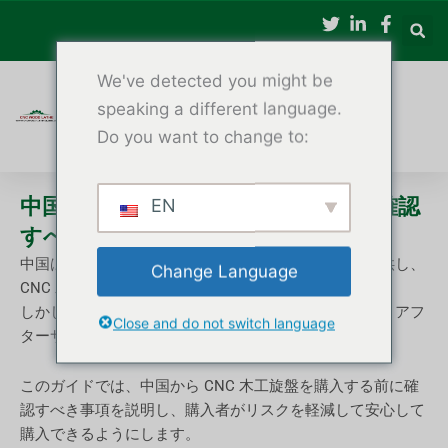
内
容
を
We've detected you might be
ス
キ
speaking a different language.
ッ
Do you want to change to:
プ
中国製CNC木工旋盤を購入する前に確認
EN
すべきこと
中国は、競争力のある価格と柔軟なカスタマイズを提供し、
Change Language
CNC 木工旋盤の世界有数のサプライヤーになりました。
しかし、海外のバイヤーは品質、コミュニケーション、アフ
Close and do not switch language
ターサポートについて心配することがよくあります。
このガイドでは、中国から CNC 木工旋盤を購入する前に確
認すべき事項を説明し、購入者がリスクを軽減して安心して
購入できるようにします。