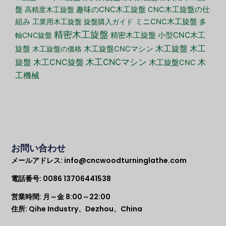
盤
高精度木工旋盤
趣味のCNC木工旋盤
CNC木工旋盤の仕
組み
工業用木工旋盤
旋盤購入ガイド
ミニCNC木工旋盤
多
精密木工旋盤
小型CNC木工
軸CNC旋盤
精密木工旋盤
木工旋盤
旋盤
木工
木工旋盤の価格
木工旋盤CNCマシン
木工CNCマシン
旋盤
木工CNC旋盤
木
木工旋盤CNC
工機械
お問い合わせ
メールアドレス:
info@cncwoodturninglathe.com
電話番号: 0086 13706441538
営業時間: 月～金 8:00～22:00
住所: Qihe Industry、Dezhou、China