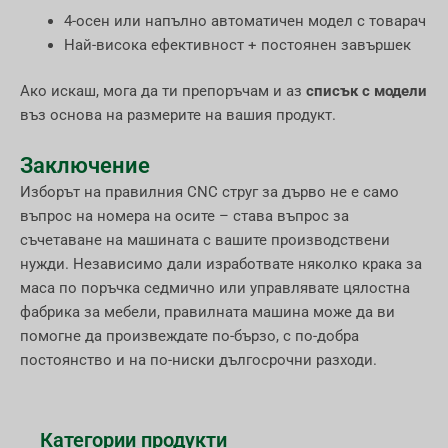
4-осен или напълно автоматичен модел с товарач
Най-висока ефективност + постоянен завършек
Ако искаш, мога да ти препоръчам и аз
списък с модели
въз основа на размерите на вашия продукт.
Заключение
Изборът на правилния CNC струг за дърво не е само
въпрос на номера на осите – става въпрос за
съчетаване на машината с вашите производствени
нужди. Независимо дали изработвате няколко крака за
маса по поръчка седмично или управлявате цялостна
фабрика за мебели, правилната машина може да ви
помогне да произвеждате по-бързо, с по-добра
постоянство и на по-ниски дългосрочни разходи.
Категории продукти