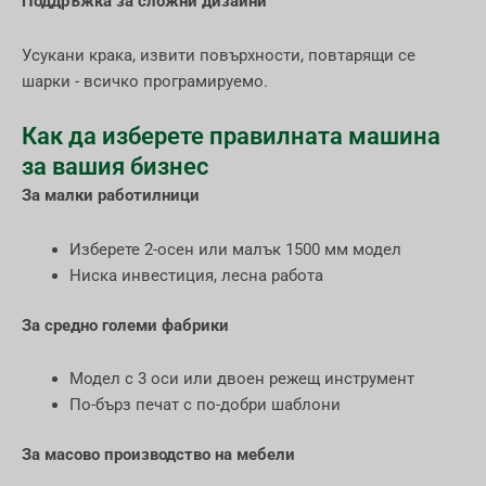
Поддръжка за сложни дизайни
Усукани крака, извити повърхности, повтарящи се
шарки - всичко програмируемо.
Как да изберете правилната машина
за вашия бизнес
За малки работилници
Изберете 2-осен или малък 1500 мм модел
Ниска инвестиция, лесна работа
За средно големи фабрики
Модел с 3 оси или двоен режещ инструмент
По-бърз печат с по-добри шаблони
За масово производство на мебели