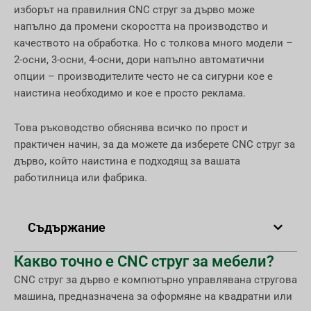
изборът на правилния CNC струг за дърво може
напълно да промени скоростта на производство и
качеството на обработка. Но с толкова много модели –
2-осни, 3-осни, 4-осни, дори напълно автоматични
опции – производителите често не са сигурни кое е
наистина необходимо и кое е просто реклама.
Това ръководство обяснява всичко по прост и
практичен начин, за да можете да изберете CNC струг за
дърво, който наистина е подходящ за вашата
работилница или фабрика.
Съдържание
Какво точно е CNC струг за мебели?
CNC струг за дърво е компютърно управлявана стругова
машина, предназначена за оформяне на квадратни или