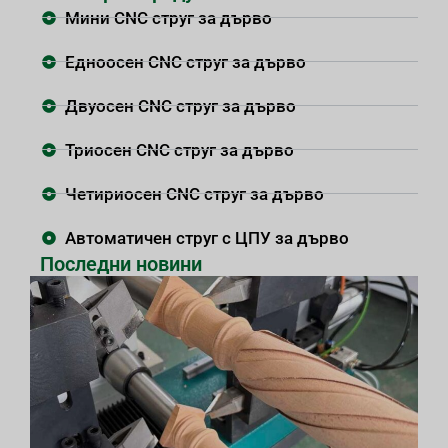
Мини CNC струг за дърво
Едноосен CNC струг за дърво
Двуосен CNC струг за дърво
Триосен CNC струг за дърво
Четириосен CNC струг за дърво
Автоматичен струг с ЦПУ за дърво
Последни новини