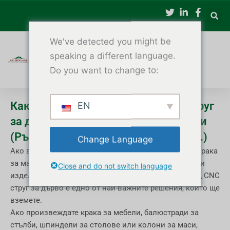
Премини
към
съдържанието
We've detected you might be
speaking a different language.
Do you want to change to:
Как да изберем най-добрия CNC струг
EN
за дърво за производство на мебели
(Ръководство за купувача за 2025 г.)
Change Language
Ако вашият бизнес произвежда крака за столове, крака
за маси, балюстради за стълби, дървени колони или
Close and do not switch language
изделия от дърво по поръчка, изборът на подходящ CNC
струг за дърво е едно от най-важните решения, които ще
вземете.
Ако произвеждате крака за мебели, балюстради за
стълби, шпиндели за столове или колони за маси,