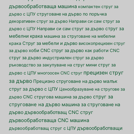
дървообработваща машина
компактен струг за
дърво с ЦПУ
струговане на дърво по поръчка
декоративен струг за дърво
Направи си сам струг за
струг за
дърво с ЦПУ
Направи си сам струг за дърво
мебелни крака
машина за струговане на мебелни
крака
Струг за мебели и дърво
високопрецизен струг
за дърво
хоби CNC струг за дърво
как работи CNC
струг за дърво
индустриален струг за дърво
ръководство за закупуване на струг
мини струг за
прецизен струг
дърво с ЦПУ
многоосен CNC струг
за дърво
малък
Прецизно струговане на дърво
струг за дърво с ЦПУ
Ценообразуване на стругове за
струг за
дърво
CNC стругова машина за дърво
струговане на дърво
машина за струговане на
дърво
дървообработващ CNC струг
дървообработваща CNC машина
дървообработващи
дървообработващ струг с ЦПУ