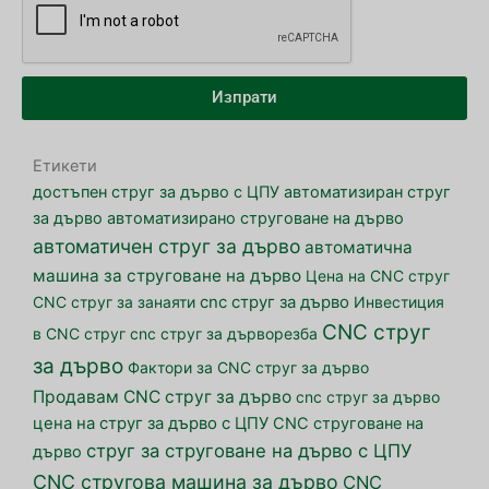
Изпрати
Етикети
достъпен струг за дърво с ЦПУ
автоматизиран струг
за дърво
автоматизирано струговане на дърво
автоматичен струг за дърво
автоматична
машина за струговане на дърво
Цена на CNC струг
CNC струг за занаяти
cnc струг за дърво
Инвестиция
CNC струг
в CNC струг
cnc струг за дърворезба
за дърво
Фактори за CNC струг за дърво
Продавам CNC струг за дърво
cnc струг за дърво
цена на струг за дърво с ЦПУ
CNC струговане на
струг за струговане на дърво с ЦПУ
дърво
CNC стругова машина за дърво
CNC