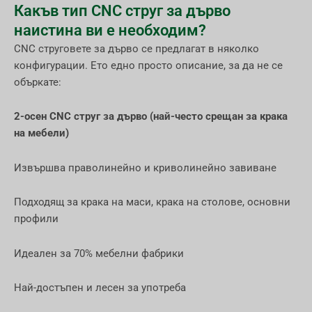
Какъв тип CNC струг за дърво
наистина ви е необходим?
CNC струговете за дърво се предлагат в няколко
конфигурации. Ето едно просто описание, за да не се
объркате:
2-осен CNC струг за дърво (най-често срещан за крака
на мебели)
Извършва праволинейно и криволинейно завиване
Подходящ за крака на маси, крака на столове, основни
профили
Идеален за 70% мебелни фабрики
Най-достъпен и лесен за употреба