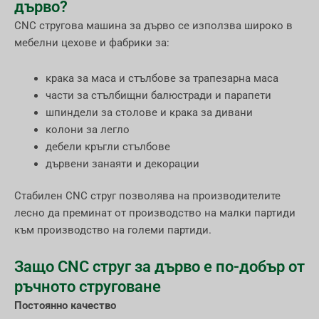
дърво?
CNC стругова машина за дърво се използва широко в
мебелни цехове и фабрики за:
крака за маса и стълбове за трапезарна маса
части за стълбищни балюстради и парапети
шпиндели за столове и крака за дивани
колони за легло
дебели кръгли стълбове
дървени занаяти и декорации
Стабилен CNC струг позволява на производителите
лесно да преминат от производство на малки партиди
към производство на големи партиди.
Защо CNC струг за дърво е по-добър от
ръчното струговане
Постоянно качество