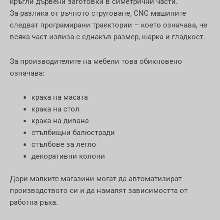
кръгли дървени заготовки в симетрични части.
За разлика от ръчното струговане, CNC машините
следват програмирани траектории – което означава, че
всяка част излиза с еднакъв размер, шарка и гладкост.
За производителите на мебели това обикновено
означава:
крака на масата
крака на стол
крака на дивана
стълбищни балюстради
стълбове за легло
декоративни колони
Дори малките магазини могат да автоматизират
производството си и да намалят зависимостта от
работна ръка.