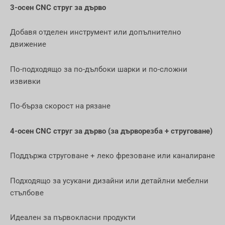
3-осен CNC струг за дърво
Добавя отделен инструмент или допълнително
движение
По-подходящо за по-дълбоки шарки и по-сложни
извивки
По-бърза скорост на рязане
4-осен CNC струг за дърво (за дърворезба + струговане)
Поддържа струговане + леко фрезоване или каналиране
Подходящо за усукани дизайни или детайлни мебелни
стълбове
Идеален за първокласни продукти