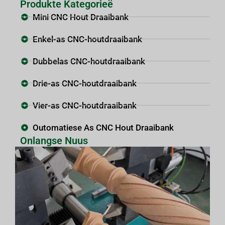
Produkte Kategorieë
Mini CNC Hout Draaibank
Enkel-as CNC-houtdraaibank
Dubbelas CNC-houtdraaibank
Drie-as CNC-houtdraaibank
Vier-as CNC-houtdraaibank
Outomatiese As CNC Hout Draaibank
Onlangse Nuus