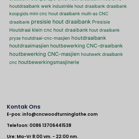
houtdraaibank werk
industriële hout draaibank
draaibank
koopgids
mini cnc hout draaibank
multi-as CNC
presisie hout draaibank
draaibank
Presisie
klein cnc hout draaibank
Houtdraai
hout draaibank
houtdraaibank
pryse
houtdraai-cnc-masjien
houtdraaimasjien
houtbewerking CNC-draaibank
houtbewerking CNC-masjien
houtwerk draaibank
houtbewerkingsmasjinerie
cnc
Kontak Ons
E-pos:
info@cncwoodturninglathe.com
Telefoon: 0086 13706441538
Ure: Ma-Vr 8:00 vm. - 22:00 nm.