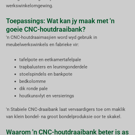
werkswinkelomgewing.
Toepassings: Wat kan jy maak met 'n
goeie CNC-houtdraaibank?
'n CNC-houtdraaimasjien word wyd gebruik in
meubelwerkswinkels en fabrieke vir:
tafelpote en eetkamertafelpale
trapbalusters en leuningonderdele
stoelspindels en bankpote
bedkolomme
dik ronde pale
houtkunsvlyt en versierings
'n Stabiele CNC-draaibank laat vervaardigers toe om maklik
van klein bondel- na groot bondelproduksie oor te skakel.
Waarom 'n CNC-houtdraaibank beter is as