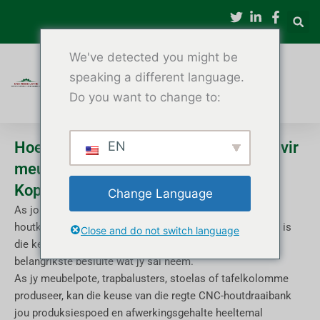
Slaan
oor
na
We've detected you might be
inhoud
speaking a different language.
Do you want to change to:
Hoe om die beste CNC-houtdraaibank vir
EN
meubelproduksie te kies (2025
Kopersgids)
Change Language
As jou besigheid stoelpote, tafelpote, trapbalusters,
houtkolomme of pasgemaakte houtprodukte produseer, is
Close and do not switch language
die keuse van die regte CNC-houtdraaibank een van die
belangrikste besluite wat jy sal neem.
As jy meubelpote, trapbalusters, stoelas of tafelkolomme
produseer, kan die keuse van die regte CNC-houtdraaibank
jou produksiespoed en afwerkingsgehalte heeltemal