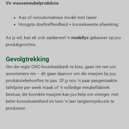
Vir massameubelproduksie
4-as of voloutomatiese model met laaier
Hoogste doeltreffendheid + konsekwente afwerking
As jy wil, kan ek ook aanbeveel 'n
modellys
gebaseer op jou
produkgroottes.
Gevolgtrekking
Om die regte CNC-houtdraaibank te kies, gaan nie net oor
asnommers nie – dit gaan daaroor om die masjien by jou
produksiebehoeftes te pas. Of jy nou 'n paar pasgemaakte
tafelpote per week maak of 'n volledige meubelfabriek
bestuur, die korrekte masjien kan jou help om vinniger, met
beter konsekwentheid en teen 'n laer langtermynkoste te
produseer.