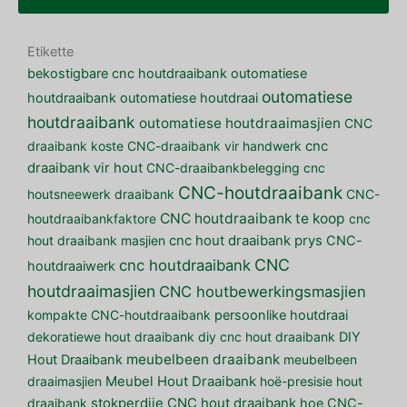
Etikette
bekostigbare cnc houtdraaibank
outomatiese
outomatiese
houtdraaibank
outomatiese houtdraai
houtdraaibank
outomatiese houtdraaimasjien
CNC
draaibank koste
CNC-draaibank vir handwerk
cnc
draaibank vir hout
CNC-draaibankbelegging
cnc
CNC-houtdraaibank
houtsneewerk draaibank
CNC-
CNC houtdraaibank te koop
houtdraaibankfaktore
cnc
hout draaibank masjien
cnc hout draaibank prys
CNC-
CNC
cnc houtdraaibank
houtdraaiwerk
houtdraaimasjien
CNC houtbewerkingsmasjien
kompakte CNC-houtdraaibank
persoonlike houtdraai
dekoratiewe hout draaibank
diy cnc hout draaibank
DIY
meubelbeen draaibank
Hout Draaibank
meubelbeen
draaimasjien
Meubel Hout Draaibank
hoë-presisie hout
draaibank
stokperdjie CNC hout draaibank
hoe CNC-