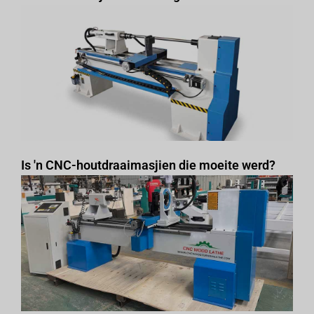
Is 'n CNC-houtdraaimasjien die moeite werd?