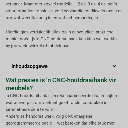
verander. Maar met soveel modelle – 2-as, 3-as, 4-as, selfs
voloutomatiese opsies – voel vervaardigers dikwels onseker
oor wat werklik nodig is en wat net bemarking is.
Hierdie gids verduidelik alles op 'n eenvoudige, praktiese
manier sodat jy 'n CNC-houtdraaibank kan kies wat werklik
by jou werkswinkel of fabriek pas.
Inhoudsopgawe
Wat presies is 'n CNC-houtdraaibank vir
meubels?
'n CNC-houtdraaibank is 'n rekenaarbeheerde draaimasjien
wat ontwerp is om vierkantige of ronde houtstukke in
simmetriese dele te vorm.
Anders as handdraaiwerk, volg CNC-masjiene
geprogrammeerde paaie – wat beteken dat elke stuk met