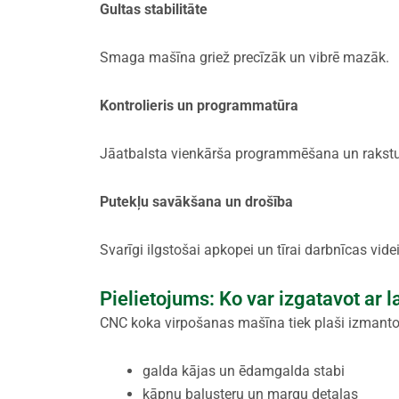
Gultas stabilitāte
Smaga mašīna griež precīzāk un vibrē mazāk.
Kontrolieris un programmatūra
Jāatbalsta vienkārša programmēšana un rakstu
Putekļu savākšana un drošība
Svarīgi ilgstošai apkopei un tīrai darbnīcas videi
Pielietojums: Ko var izgatavot ar 
CNC koka virpošanas mašīna tiek plaši izmanto
galda kājas un ēdamgalda stabi
kāpņu balusteru un margu detaļas