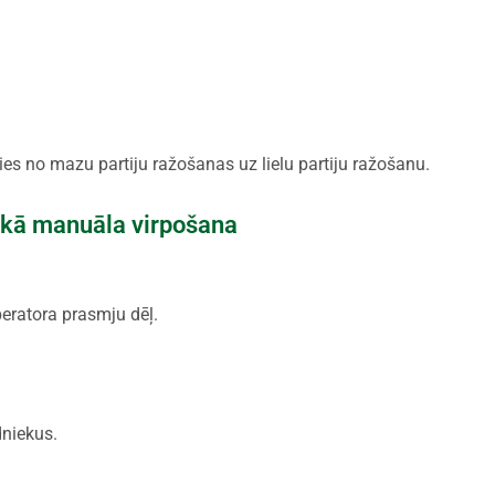
ties no mazu partiju ražošanas uz lielu partiju ražošanu.
ekā manuāla virpošana
peratora prasmju dēļ.
dniekus.