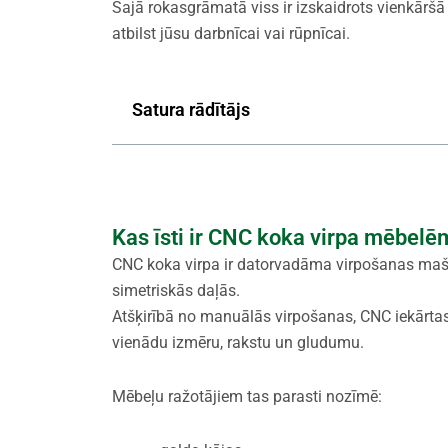
Šajā rokasgrāmatā viss ir izskaidrots vienkāršā 
atbilst jūsu darbnīcai vai rūpnīcai.
Satura rādītājs
Kas īsti ir CNC koka virpa mēbelē
CNC koka virpa ir datorvadāma virpošanas mašī
simetriskās daļās.
Atšķirībā no manuālās virpošanas, CNC iekārtas
vienādu izmēru, rakstu un gludumu.
Mēbeļu ražotājiem tas parasti nozīmē: