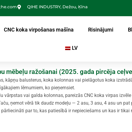
the.com
QIHE INDUSTRY, Dežou, Ķīna
CNC koka virpošanas mašīna
Risinājumi
B
LV
pu mēbeļu ražošanai (2025. gada pircēja ceļve
s, kāpņu balusterus, koka kolonnas vai pielāgotus koka izstrā
arīgākajiem lēmumiem, ko pieņemsiet.
lu vārpstas vai galda kolonnas, pareizās CNC koka virpas izvēle 
aču, ņemot vērā tik daudz modeļu — 2 asu, 3 asu, 4 asu un pat 
pārliecināti par to, kas patiesībā ir nepieciešams un kas ir tika