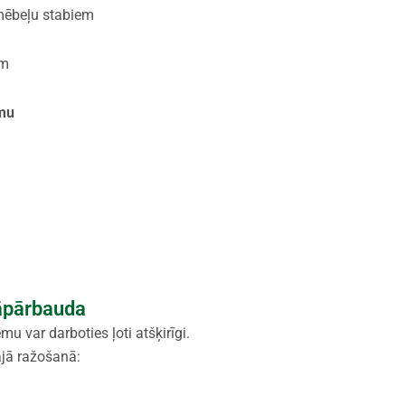
 mēbeļu stabiem
em
ēmu
jāpārbauda
u var darboties ļoti atšķirīgi.
ajā ražošanā: