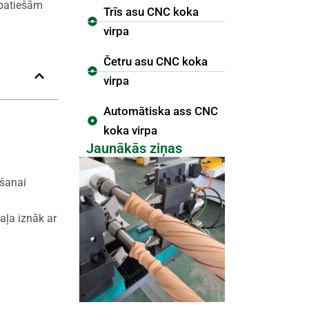
 patiešām
Trīs asu CNC koka
virpa
Četru asu CNC koka
virpa
Automātiska ass CNC
koka virpa
Jaunākās ziņas
ošanai
aļa iznāk ar