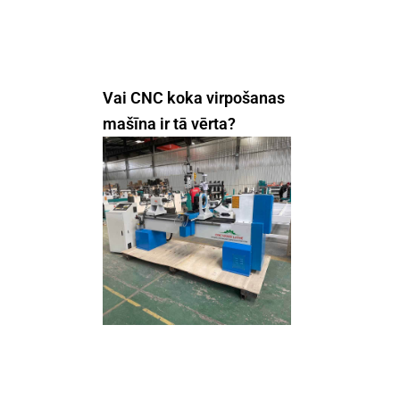
Vai CNC koka virpošanas
mašīna ir tā vērta?