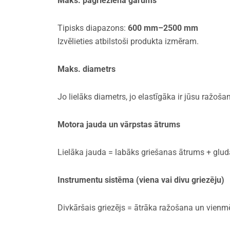
Maks. pagrieziena garums
Tipisks diapazons:
600 mm–2500 mm
Izvēlieties atbilstoši produkta izmēram.
Maks. diametrs
Jo lielāks diametrs, jo elastīgāka ir jūsu ražoša
Motora jauda un vārpstas ātrums
Lielāka jauda = labāks griešanas ātrums + glu
Instrumentu sistēma (viena vai divu griezēju)
Divkāršais griezējs = ātrāka ražošana un vienmē