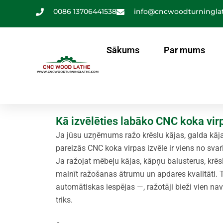
Pāriet
0086 13706441538
info@cncwoodturningla
uz
saturu
Sākums
Par mums
Kā izvēlēties labāko CNC koka vir
Ja jūsu uzņēmums ražo krēslu kājas, galda kāja
pareizās CNC koka virpas izvēle ir viens no sv
Ja ražojat mēbeļu kājas, kāpņu balusterus, krēs
mainīt ražošanas ātrumu un apdares kvalitāti. T
automātiskas iespējas —, ražotāji bieži vien nav 
triks.