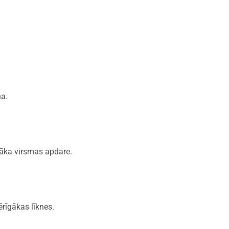
na.
dāka virsmas apdare.
rīgākas līknes.