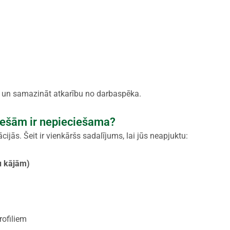
u un samazināt atkarību no darbaspēka.
iešām ir nepieciešama?
ijās. Šeit ir vienkāršs sadalījums, lai jūs neapjuktu:
u kājām)
rofiliem