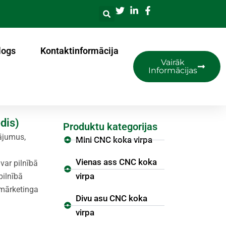
logs
Kontaktinformācija
Vairāk
Informācijas
dis)
Produktu kategorijas
dājumus,
Mini CNC koka virpa
Vienas ass CNC koka
var pilnībā
virpa
pilnībā
i mārketinga
Divu asu CNC koka
virpa