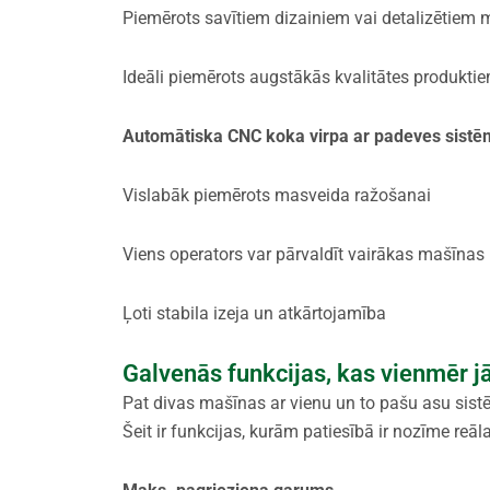
Piemērots savītiem dizainiem vai detalizētiem
Ideāli piemērots augstākās kvalitātes produkti
Automātiska CNC koka virpa ar padeves sist
Vislabāk piemērots masveida ražošanai
Viens operators var pārvaldīt vairākas mašīnas
Ļoti stabila izeja un atkārtojamība
Galvenās funkcijas, kas vienmēr 
Pat divas mašīnas ar vienu un to pašu asu sistēm
Šeit ir funkcijas, kurām patiesībā ir nozīme reāl