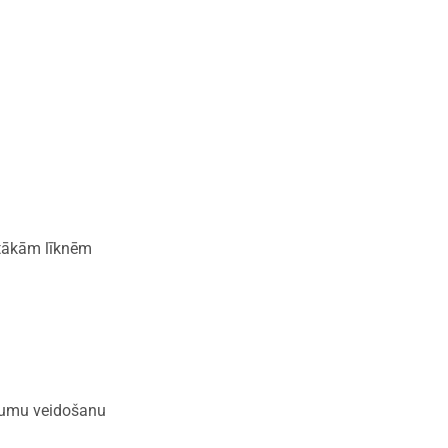
ītākām līknēm
ojumu veidošanu