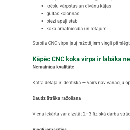
krēslu vārpstas un dīvānu kājas
gultas kolonnas
biezi apaļi stabi
koka amatniecība un rotājumi
Stabila CNC virpa ļauj ražotājiem viegli pārslēg
Kāpēc CNC koka virpa ir labāka n
Nemainīga kvalitāte
Katra detaļa ir identiska — vairs nav variāciju o
Daudz ātrāka ražošana
Viena iekārta var aizstāt 2–3 fiziskā darba strā
Viegli iemācīties