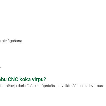
 pielāgošana.
.
labu CNC koka virpu?
ta mēbeļu darbnīcās un rūpnīcās, lai veiktu šādus uzdevumus: