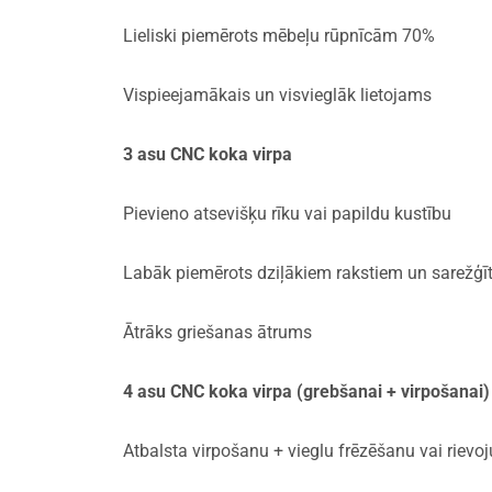
Lieliski piemērots mēbeļu rūpnīcām 70%
Vispieejamākais un visvieglāk lietojams
3 asu CNC koka virpa
Pievieno atsevišķu rīku vai papildu kustību
Labāk piemērots dziļākiem rakstiem un sarežģ
Ātrāks griešanas ātrums
4 asu CNC koka virpa (grebšanai + virpošanai)
Atbalsta virpošanu + vieglu frēzēšanu vai riev