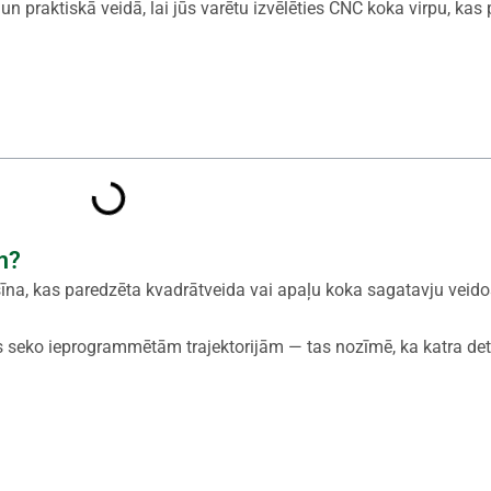
un praktiskā veidā, lai jūs varētu izvēlēties CNC koka virpu, kas
m?
na, kas paredzēta kvadrātveida vai apaļu koka sagatavju veid
 seko ieprogrammētām trajektorijām — tas nozīmē, ka katra det