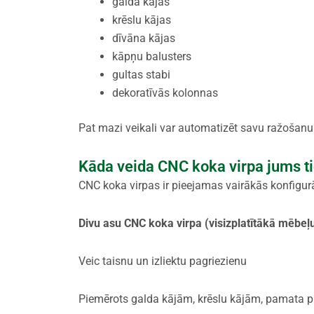
galda kājas
krēslu kājas
dīvāna kājas
kāpņu balusters
gultas stabi
dekoratīvās kolonnas
Pat mazi veikali var automatizēt savu ražošan
Kāda veida CNC koka virpa jums t
CNC koka virpas ir pieejamas vairākās konfigurāc
Divu asu CNC koka virpa (visizplatītākā mēbeļ
Veic taisnu un izliektu pagriezienu
Piemērots galda kājām, krēslu kājām, pamata p