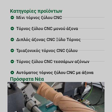
Κατηγορίες προϊόντων
Μίνι τόρνος ξύλου CNC
Τόρνος ξύλου CNC μονού άξονα
Διπλός άξονας CNC Ξύλο Τόρνος
Τριαξονικός τόρνος CNC ξύλου
Τόρνος ξύλου CNC τεσσάρων αξόνων
Αυτόματος τόρνος ξύλου CNC με άξονα
Πρόσφατα Νέα