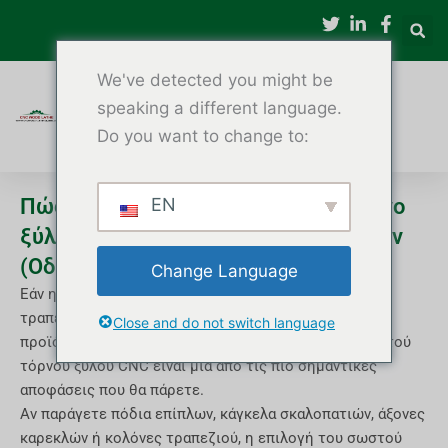
Μετάβαση
στο
περιεχόμενο
We've detected you might be
speaking a different language.
Do you want to change to:
Πώς να επιλέξετε τον καλύτερο τόρνο
EN
ξύλου CNC για την παραγωγή επίπλων
(Οδηγός αγοραστή 2025)
Change Language
Εάν η επιχείρησή σας παράγει πόδια καρεκλών, πόδια
τραπεζιών, κάγκελα σκαλοπατιών, ξύλινες κολόνες ή
Close and do not switch language
προϊόντα ξύλου κατά παραγγελία, η επιλογή του σωστού
τόρνου ξύλου CNC είναι μια από τις πιο σημαντικές
αποφάσεις που θα πάρετε.
Αν παράγετε πόδια επίπλων, κάγκελα σκαλοπατιών, άξονες
καρεκλών ή κολόνες τραπεζιού, η επιλογή του σωστού