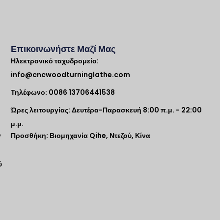
Επικοινωνήστε Μαζί Μας
Ηλεκτρονικό ταχυδρομείο:
info@cncwoodturninglathe.com
Τηλέφωνο: 0086 13706441538
Ώρες λειτουργίας: Δευτέρα-Παρασκευή 8:00 π.μ. - 22:00
μ.μ.
ο
Προσθήκη: Βιομηχανία Qihe, Ντεζού, Κίνα
ύ