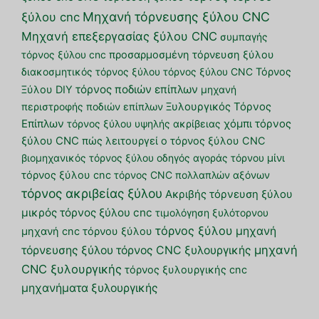
Μηχανή τόρνευσης ξύλου CNC
ξύλου cnc
Μηχανή επεξεργασίας ξύλου CNC
συμπαγής
τόρνος ξύλου cnc
προσαρμοσμένη τόρνευση ξύλου
διακοσμητικός τόρνος ξύλου
τόρνος ξύλου CNC
Τόρνος
τόρνος ποδιών επίπλων
Ξύλου DIY
μηχανή
περιστροφής ποδιών επίπλων
Ξυλουργικός Τόρνος
Επίπλων
τόρνος ξύλου υψηλής ακρίβειας
χόμπι τόρνος
ξύλου CNC
πώς λειτουργεί ο τόρνος ξύλου CNC
βιομηχανικός τόρνος ξύλου
οδηγός αγοράς τόρνου
μίνι
τόρνος ξύλου cnc
τόρνος CNC πολλαπλών αξόνων
τόρνος ακριβείας ξύλου
Ακριβής τόρνευση ξύλου
μικρός τόρνος ξύλου cnc
τιμολόγηση ξυλότορνου
τόρνος ξύλου
μηχανή
μηχανή cnc τόρνου ξύλου
μηχανή
τόρνευσης ξύλου
τόρνος CNC ξυλουργικής
CNC ξυλουργικής
τόρνος ξυλουργικής cnc
μηχανήματα ξυλουργικής