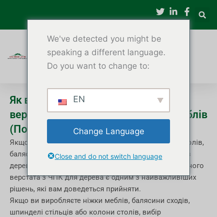
Перейти
до
вмісту
We've detected you might be
speaking a different language.
Do you want to change to:
Як вибрати найкращий токарний
EN
верстат з ЧПУ для виробництва меблів
(Посібник покупця 2025 року)
Change Language
Якщо ваш бізнес виробляє ніжки стільців, ніжки столів,
балясини для сходів, дерев'яні колони або вироби з
Close and do not switch language
деревини на замовлення, вибір правильного токарного
верстата з ЧПК для дерева є одним з найважливіших
рішень, які вам доведеться прийняти.
Якщо ви виробляєте ніжки меблів, балясини сходів,
шпинделі стільців або колони столів, вибір