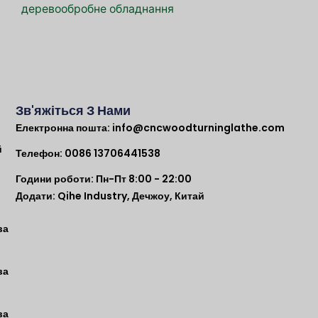
деревообробне обладнання
Зв'яжіться З Нами
Електронна пошта:
info@cncwoodturninglathe.com
й
Телефон: 0086 13706441538
Години роботи: Пн-Пт 8:00 - 22:00
Додати: Qihe Industry, Дечжоу, Китай
ва
ва
ва