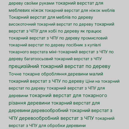
токарний верстат для
дереву своїми руками
меблевих ніжок
токарний верстат для ніжок меблів
Токарний верстат для меблів по дереву
високоточний токарний верстат по дереву
токарний
верстат з ЧПУ для хобі по дереву
як працює
токарний верстат з ЧПУ по дереву
промисловий
токарний верстат по дереву
посібник з купівлі
токарного верстата
міні-токарний верстат з ЧПУ по
дереву
багатоосьовий токарний верстат з ЧПУ
прецизійний токарний верстат по дереву
малий
Точне токарне обробляння деревини
токарний верстат з ЧПУ по дереву
Ціни на токарний
верстат по дереву
токарний верстат з ЧПУ для
токарний верстат для токарного
деревини
різання деревини
токарний верстат для
деревини
деревообробний токарний верстат з
деревообробний верстат з ЧПУ
ЧПУ
токарний
верстат з ЧПУ для обробки деревини