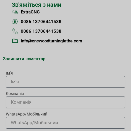
Зв'яжіться з нами
ExtraCNC
0086 13706441538
0086 13706441538
info@cncwoodturninglathe.com
Залишити коментар
Ім'я
Компанія
WhatsApp/Мобільний